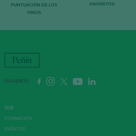
FAVORITOS
Recibe cada semana la
newsletter
con
PUNTUACIÓN DE LOS
VINOS
nuestro vino de la semana, el bar de moda
y todo sobre el universo del vino.
CREAR NUEVA CUENTA
¿Ya tienes cuenta en Peñín?
SÍGUENOS:
ACCEDER CON MI CUENTA
指南
FORMACIÓN
EVENTOS