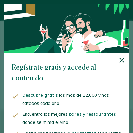
Almaz Bodega
. Almázcara. 24398 - León
www.almazbodega.com
Regístrate gratis y accede al
info@almazbodega.com
contenido
+34987407340
Descubre gratis
los más de 12.000 vinos
catados cada año.
Encuentra los mejores
bares y restaurantes
donde se mima el vino.