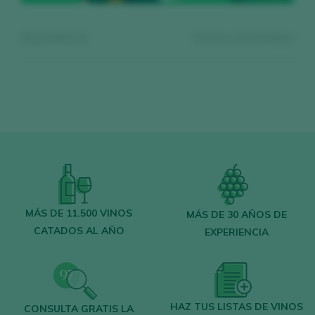
Mostrando:
0
0
vinos encontrados
Regístrate gratis y accede al
contenido
MÁS DE 11.500 VINOS
MÁS DE 30 AÑOS DE
CATADOS AL AÑO
EXPERIENCIA
Descubre gratis
los más de 12.000 vinos
catados cada año.
Encuentra los mejores
bares y
restaurantes
donde se mima el vino.
HAZ TUS LISTAS DE VINOS
CONSULTA GRATIS LA