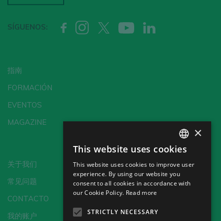
¿Ya tienes cuenta en Peñín?
SÍGUENOS:
ACCEDER CON MI CUENTA
指南
FORMACIÓN
EVENTOS
MAGAZINE
×
This website uses cookies
SPANISH
关于我们
This website uses cookies to improve user
ENGLISH
experience. By using our website you
常见问题
consent to all cookies in accordance with
GERMAN
our Cookie Policy.
Read more
CONTACTO
CH
STRICTLY NECESSARY
我的账户