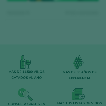
Mostrando:
0
0
vinos encontrados
Regístrate gratis y accede al
contenido
MÁS DE 11.500 VINOS
MÁS DE 30 AÑOS DE
CATADOS AL AÑO
EXPERIENCIA
Descubre gratis
los más de 12.000 vinos
catados cada año.
Encuentra los mejores
bares y
restaurantes
donde se mima el vino.
HAZ TUS LISTAS DE VINOS
CONSULTA GRATIS LA