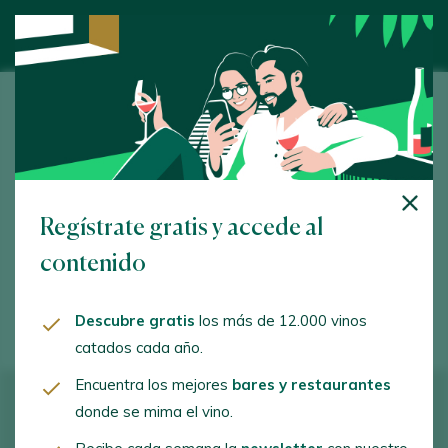
Bodegas Andrés Díaz
Palencia, 32. Navalcarnero. 28600 - Madrid
www.bodegasennavalcarnero.es
Regístrate gratis y accede al
info@bodegasennavalcarnero.es
contenido
+34918111391
Descubre gratis
los más de 12.000 vinos
catados cada año.
Encuentra los mejores
bares y restaurantes
donde se mima el vino.