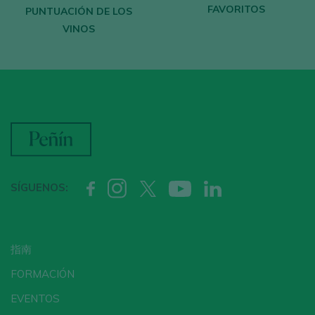
FAVORITOS
Recibe cada semana la
newsletter
con
PUNTUACIÓN DE LOS
VINOS
nuestro vino de la semana, el bar de moda
y todo sobre el universo del vino.
CREAR NUEVA CUENTA
¿Ya tienes cuenta en Peñín?
SÍGUENOS:
ACCEDER CON MI CUENTA
指南
FORMACIÓN
EVENTOS