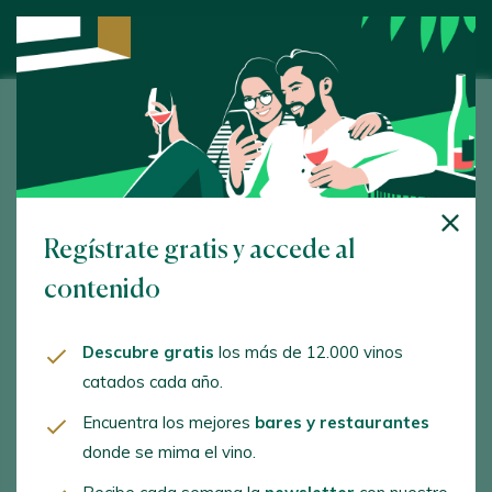
Bodegas La Horra
Camino de Anguix, s/n. La Horra. 09311 - Burgos
www.bodegaslahorra.es
Regístrate gratis y accede al
rodarioja@roda.es
contenido
+34947613963
Descubre gratis
los más de 12.000 vinos
catados cada año.
Encuentra los mejores
bares y restaurantes
ACTIVIDADES ENOTURÍSTICAS
donde se mima el vino.