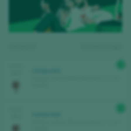
Mostrando:
5
5
vinos encontrados
93
TASTING
Corimbo 2021
2025
Bodegas La Horra / Ribera del Duero D.O. / D.O.P.
/ España
Regístrate gratis y accede al
92
TASTING
contenido
Corimbo 2022
2025
Bodegas La Horra / Ribera del Duero D.O. / D.O.P.
/ España
Descubre gratis
los más de 12.000 vinos