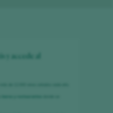
is y accede al
 más de 12.000 vinos catados cada año.
es
bares y restaurantes
donde se