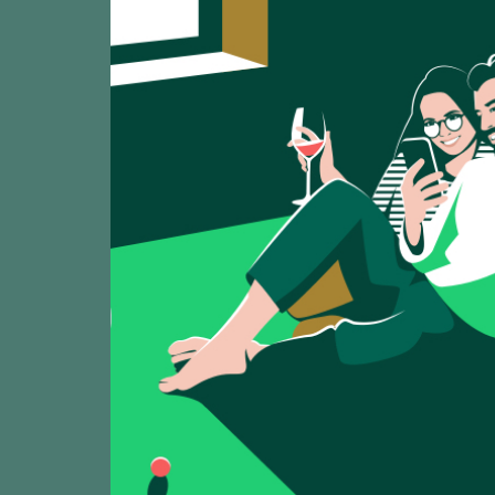
Mostrando:
8
La Guerrera 
TASTING
92
2025
Bodegas Salvuero
Salvueros Ga
TASTING
91
2025
Bodegas Salvuero
Salvueros 20
TASTING
91
2025
Bodegas Salvuero