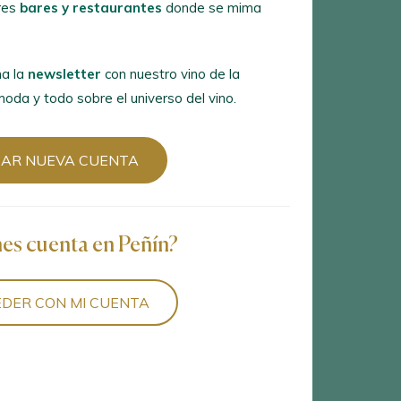
res
bares y restaurantes
donde se mima
a la
newsletter
con nuestro vino de la
8
vinos encontrados
oda y todo sobre el universo del vino.
EAR NUEVA CUENTA
nes cuenta en Peñín?
DER CON MI CUENTA