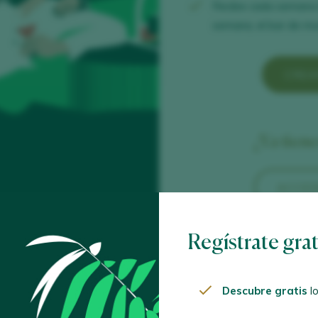
Recibe cada semana
semana, el bar de mod
CREA
¿Ya tien
ACCED
Regístrate gra
Descubre gratis
lo