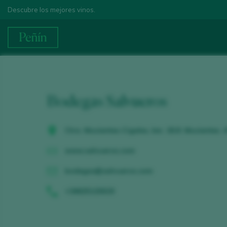
Descubre los mejores vinos.
Bodegas Salvueros
Ctra. Mucientes-Cigales, km. 18,8. Mucientes. 
www.salvueros.com
bodegas@salvueros.com
+34625115619