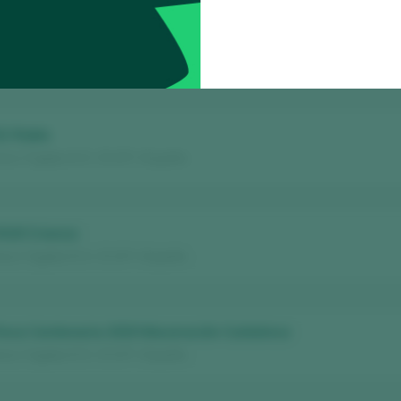
24
s / Cigales D.O. / D.O.P. / España
22 Roble
s / Cigales D.O. / D.O.P. / España
2018 Crianza
s / Cigales D.O. / D.O.P. / España
Finca Centenaria 2020 Maceración Carbónica
s / Cigales D.O. / D.O.P. / España