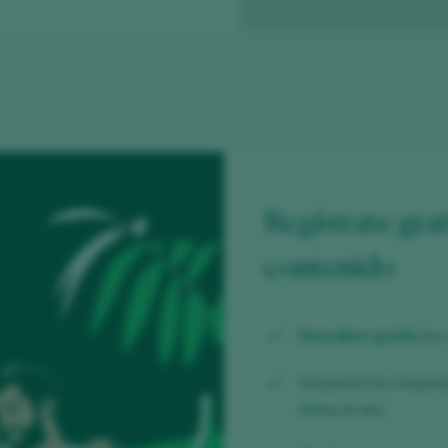
Regístrate grat
contenido
Descubre gratis
los
Encuentra los mejor
mima el vino.