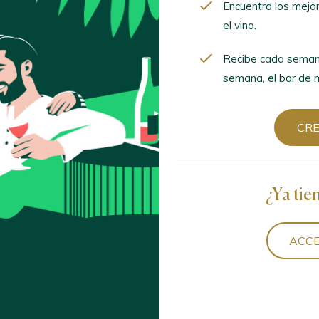
排序
Encuentra los mejo
el vino.
Recibe cada seman
semana, el bar de m
Finca Centenaria 2021 Maceración Carbónica
CR
s / Cigales D.O. / D.O.P. / España
rnacha Gris 2023
¿Ya tie
s / Cigales D.O. / D.O.P. / España
ACCE
24
s / Cigales D.O. / D.O.P. / España