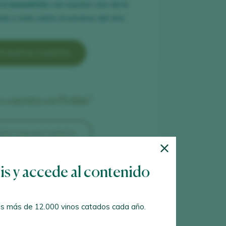
 la
newsletter
con nuestro vino de la
a y todo sobre el universo del vino.
R NUEVA CUENTA
es cuenta en Peñín?
ER CON MI CUENTA
tis y accede al contenido
s más de 12.000 vinos catados cada año.