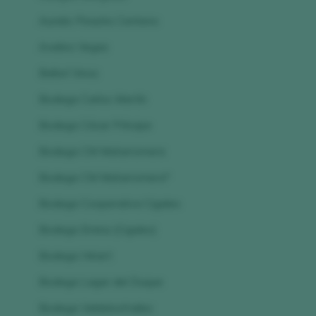
Aurelio Pinacho Centeno
Avelino Vegas
Bellorí Vinos
Bodega Carlos Martín
Bodega César Príncipe
Bodega CM Matarromera
Bodega CM Matarromera*
Bodega Cooperativa Cigales
Bodega Emina (Cigales)
Bodega Hiriart
Bodega Lagar del Duque
Bodega Valdelosfrailes