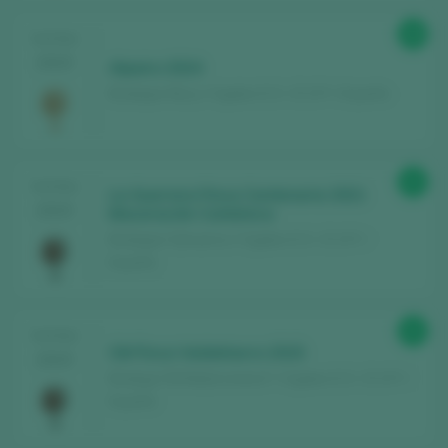
88
TASTING
2025
Alpairo 2024
Bodegas Mucy / Cigales D.O. / D.O.P. / España
92
TASTING
La Guerrera Finca Centenaria 2021
2025
Maceración Carbónica
Bodegas Salvueros / Cigales D.O. / D.O.P. /
España
92
TASTING
CM Finca Valdehierro 2015
2025
Bodega CM Matarromera* / Cigales D.O. / D.O.P. /
España