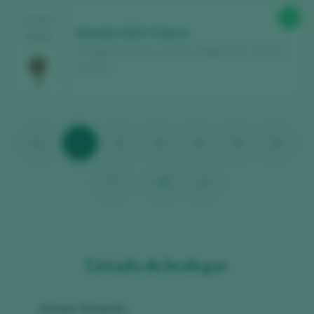
90
TASTING
Maudes 2021 Crianza
2025
Bodegas Lezcano-Lacalle / Cigales D.O. / D.O.P. /
España
<<
1
2
3
4
5
6
7
...
10
>>
Listado de bodegas
Adegas Morgadío