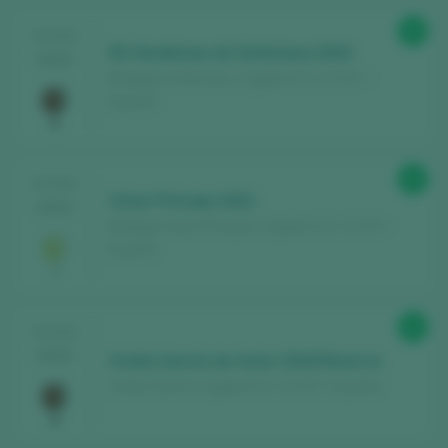
93
TASTING
50 Vendimias de Sinforiano 2015
2025
Bodegas Sinforiano / Cigales D.O. / D.O.P. /
España
92
TASTING
César Príncipe 2022
2025
Bodega César Príncipe / Cigales D.O. / D.O.P. /
España
92
TASTING
2025
Ovidio García de Autor 2018 Reserva
Ovidio García / Cigales D.O. / D.O.P. / España