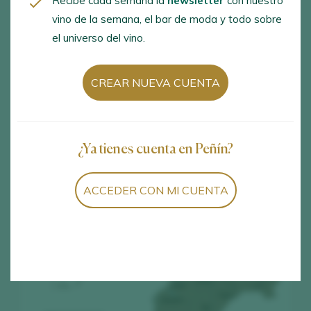
Recibe cada semana la
newsletter
con nuestro
España
vino de la semana, el bar de moda y todo sobre
el universo del vino.
Corro Vaca, 5, Cigales, Valladolid, 47270
www.do-cigales.es
CREAR NUEVA CUENTA
consejo@do-cigales.es
+34 983 580 074
¿Ya tienes cuenta en Peñín?
+34 983 586 590
ACCEDER CON MI CUENTA