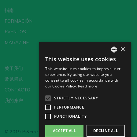
指南
FORMACIÓN
EVENTOS
MAGAZINE
×
This website uses cookies
SPANISH
关于我们
This website uses cookies to improve user
ENGLISH
experience. By using our website you
常见问题
consent to all cookies in accordance with
GERMAN
our Cookie Policy.
Read more
CONTACTO
CH
STRICTLY NECESSARY
我的账户
PERFORMANCE
FUNCTIONALITY
ACCEPT ALL
DECLINE ALL
© 2019 Pi&Erre Comunicación Integral S.L.