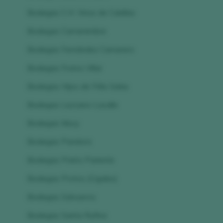
Bodegas C.H. Vinos de Cubillas
Bodegas Carramimbre
Bodegas Fernández Camarero
Bodegas Frutos Villar
Bodegas Hijos de Félix Salas
Bodegas Lezcano-Lacalle
Bodegas Mucy
Bodegas Pandora
Bodegas Prieto Pariente
Bodegas Protos (Cigales)
Bodegas Salvueros
Bodegas Santa Rufina