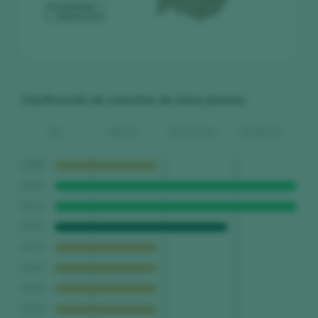
Clasificación de cosechas de vinos jóvenes
SC
Buena
Muy Buena
Excelente
2009
2010
2011
2012
2013
2014
2015
2016