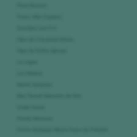
Finca Museum
Frutos Villar (Cigales)
González Lara S.A.
Hijos de Crescencia Merino
Hijos de Rufino Iglesias
La Legua
Los Niñatos
Martín Sampayo
Mas Ferrant Marxants de Vins
Ovidio García
Pinedo Meneses
Protos Bodegas Ribera Duero de Peñafiel