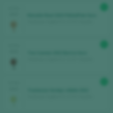
91
TASTING
2025
Remolón Rosé 2023 Pálido/Pale Seco
Traslanzas / Cigales D.O. / D.O.P. / España
91
TASTING
2025
Tres Cuestas 2022 Barrica Seco
Traslanzas / Cigales D.O. / D.O.P. / España
90
TASTING
2025
Traslanzas Verdejo +Albillo 2022
Traslanzas / Cigales D.O. / D.O.P. / España