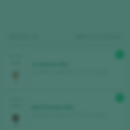
Mostrando:
15
150
vinos encontrados
Regístrate gratis y accede al
88
TASTING
2025
Los Niñatos 2024
contenido
Los Niñatos / Cigales D.O. / D.O.P. / España
Descubre gratis
los más de 12.000 vinos
catados cada año.
96
TASTING
Encuentra los mejores
bares y
2025
María Pinacho 2021
restaurantes
donde se mima el vino.
Traslanzas / Cigales D.O. / D.O.P. / España
Recibe cada semana la
newsletter
con
nuestro vino de la semana, el bar de moda