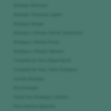
Bodegas Sinforiano
Bodegas Thesaurus Cigales
Bodegas Valcigal
Bodegas y Viñedos Alfredo Santamaría
Bodegas y Viñedos Rosan
Bodegas y Viñedos Valeriano
Compañía de Vinos Miguel Martín
Compañía de Vinos Telmo Rodríguez
Concejo Bodegas
Eme Bodegas
Farrán Diez Bodegas y Viñedos
Finca Herrera Vignerons