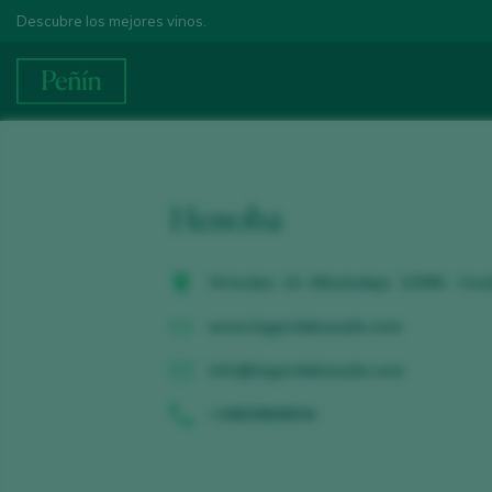
Descubre los mejores vinos.
Henoba
Virtudes, 13. Albaladejo. 13340 - Ciu
www.lagardebesada.com
info@lagardebesada.com
+34629849634