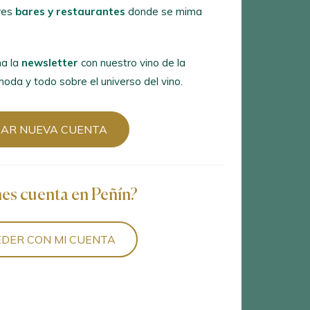
 la
newsletter
con nuestro vino de la
res
bares y restaurantes
donde se mima
a y todo sobre el universo del vino.
a la
newsletter
con nuestro vino de la
R NUEVA CUENTA
oda y todo sobre el universo del vino.
EAR NUEVA CUENTA
es cuenta en Peñín?
ER CON MI CUENTA
nes cuenta en Peñín?
DER CON MI CUENTA