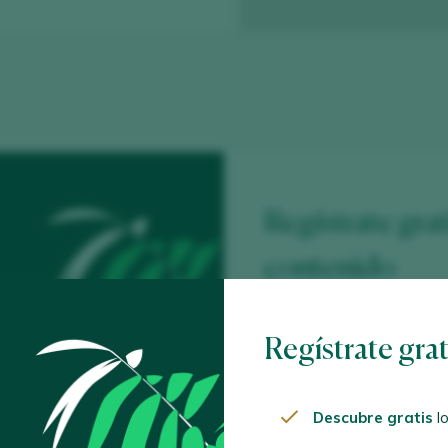
Regístrate grat
contenido
Descubre gratis
los
Regístrate gra
Encuentra los mejor
mima el vino.
Descubre gratis
lo