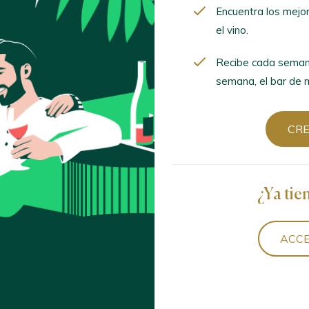
Recibe cada semana
Encuentra los mejo
semana, el bar de mod
el vino.
Recibe cada seman
CREA
semana, el bar de m
CR
¿Ya tien
ACCED
¿Ya tie
ACCE