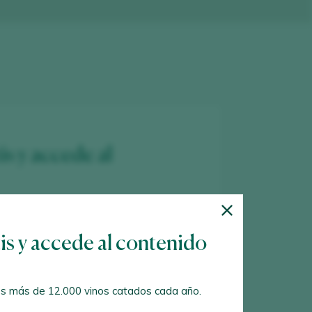
is y accede al
 más de 12.000 vinos catados cada año.
tis y accede al contenido
es
bares y restaurantes
donde se
s más de 12.000 vinos catados cada año.