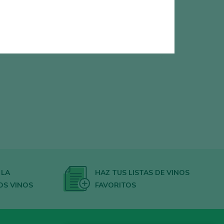
0
vinos encontrados
 LA
HAZ TUS LISTAS DE VINOS
OS VINOS
FAVORITOS