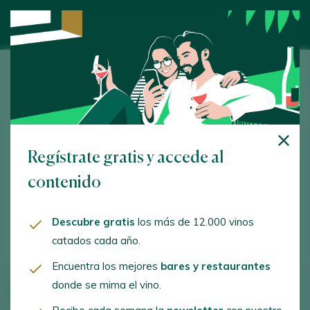
Siete Pasos Wines
Ctra. Nac. 122, km. 311. Peñafiel. 47300 - Valladolid
www.sietepasos.com
Regístrate gratis y accede al
administracion@bodegaspenafiel.com
contenido
+34637302665
Descubre gratis
los más de 12.000 vinos
catados cada año.
Encuentra los mejores
bares y restaurantes
donde se mima el vino.
Vinos de la bodega