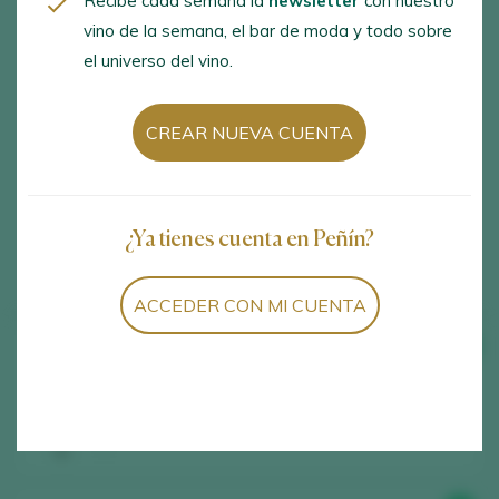
Recibe cada semana la
newsletter
con nuestro
vino de la semana, el bar de moda y todo sobre
el universo del vino.
CREAR NUEVA CUENTA
¿Ya tienes cuenta en Peñín?
Mostrando:
3
3
vinos encontrados
ACCEDER CON MI CUENTA
91
TASTING
2025
Cuentaovejas Zzz 2023
Siete Pasos Wines / Toro D.O. / D.O.P. / España
Regístrate gratis y accede al