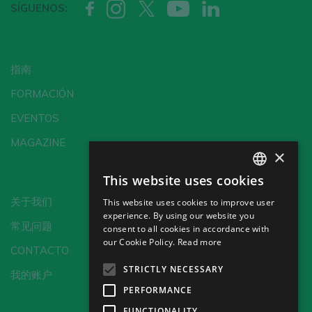
SÍGUENOS:
指南
FORMACIÓN
EVENTOS
MAGAZINE
×
This website uses cookies
SPANISH
关于我们
This website uses cookies to improve user
ENGLISH
experience. By using our website you
常见问题
consent to all cookies in accordance with
GERMAN
our Cookie Policy.
Read more
CONTACTO
CH
STRICTLY NECESSARY
我的账户
PERFORMANCE
FUNCTIONALITY