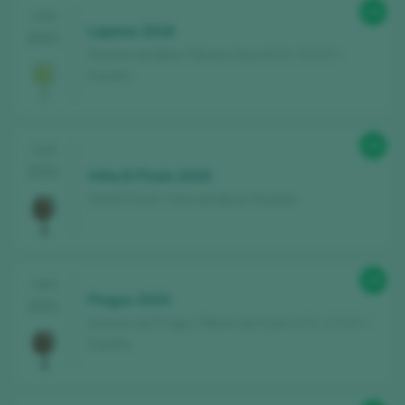
99
CATA
Lapena 2018
2021
Dominio do Bibei / Ribeira Sacra D.O. / D.O.P. /
España
99
CATA
2021
Viña El Pisón 2019
Viña El Pisón / Vino de Mesa / España
99
CATA
Pingus 2019
2021
Dominio de Pingus / Ribera del Duero D.O. / D.O.P. /
España