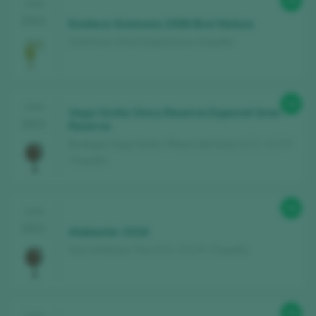
98
CATA
2021
Enoteca Gramona 2006 Brut Nature
Gramona / Vinos Espumosos / España
98
CATA
Vega Sicilia Único Reserva Especial Gran
2021
Reserva
Bodegas Vega Sicilia / Ribera del Duero D.O. / D.O.P.
/ España
98
CATA
2021
Alabaster 2018
Teso la Monja / Toro D.O. / D.O.P. / España
98