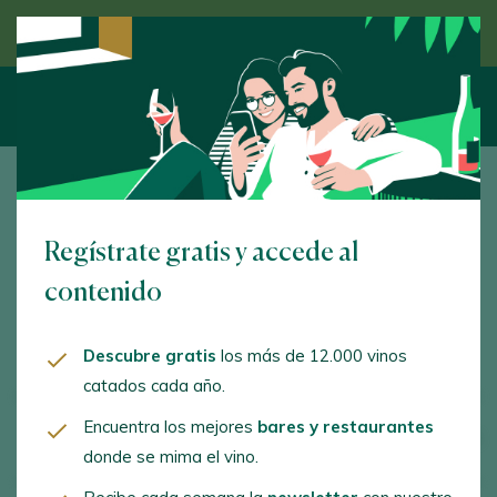
Descubre el vino de la mano de un experto
Guía Vinos
Regístrate gratis y accede al
FILTRAR
ORDENAR
contenido
Descubre gratis
los más de 12.000 vinos
Mostrando
15
/ Página
1
9.545
vinos encontrados
catados cada año.
Encuentra los mejores
bares y restaurantes
Borrar filtros
/2021
X
/2021
X
donde se mima el vino.