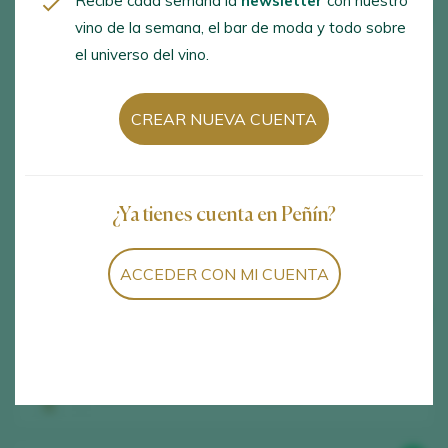
Recibe cada semana la
newsletter
con nuestro
99
vino de la semana, el bar de moda y todo sobre
el universo del vino.
CREAR NUEVA CUENTA
CATA
Gran Reserva 890 La Rioja Alta 2005
2021
Gran Reserva
¿Ya tienes cuenta en Peñín?
La Rioja Alta S.A. / Rioja D.O. Ca. / D.O.P. / España
ACCEDER CON MI CUENTA
99
CATA
Conde de Aldama "Bota No"
2021
Amontillado
Bodegas Yuste / Jerez - Manzanilla Sanlúcar de
Barrameda D.O. / D.O.P. / España