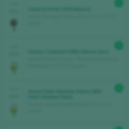
99
CATA
Canta la Perdiz 2016 Reserva
2021
Dominio del Águila / Ribera del Duero D.O. / D.O.P. /
España
98
CATA
Oloroso Tradición VORS Oloroso Seco
2021
Bodegas Tradición / Jerez - Manzanilla Sanlúcar de
Barrameda D.O. / D.O.P. / España
98
CATA
Alvear Pedro Ximénez Solera 1830
2021
Pedro Ximénez Dulce
Bodegas Alvear / Montilla-Moriles D.O. / D.O.P. /
España