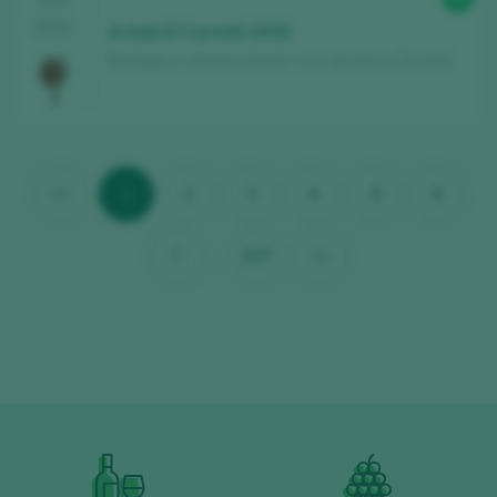
CATA
2021
Artadi El Carretil 2019
Bodegas y Viñedos Artadi / Vino de Mesa / España
<<
1
2
3
4
5
6
7
...
637
>>