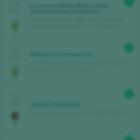
98
CATA
La Saca de Altanza (Palo Cortado
2021
Centenario) Palo Cortado Seco
Altanza - Colección R. Amillo / Jerez - Manzanilla
Sanlúcar de Barrameda D.O. / D.O.P. / España
98
CATA
Reliquia Palo Cortado Seco
2021
Bodegas Barbadillo / Jerez - Manzanilla Sanlúcar de
Barrameda D.O. / D.O.P. / España
98
CATA
2021
L’Ermita 2019 Crianza
Alvaro Palacios / Priorat D.O. Ca. / D.O.P. / España