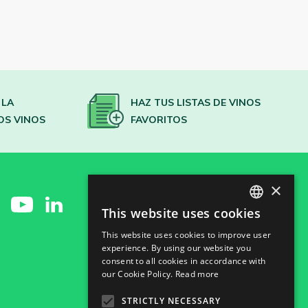
 LA
HAZ TUS LISTAS DE VINOS
OS VINOS
FAVORITOS
×
This website uses cookies
SPANISH
This website uses cookies to improve user
ENGLISH
experience. By using our website you
consent to all cookies in accordance with
GERMAN
our Cookie Policy.
Read more
CH
STRICTLY NECESSARY