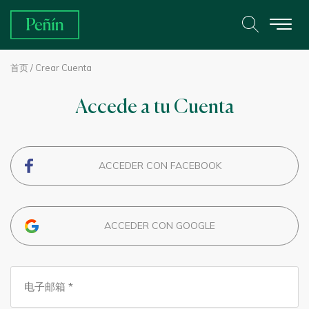
首页
/ Crear Cuenta
Accede a tu Cuenta
ACCEDER CON FACEBOOK
ACCEDER CON GOOGLE