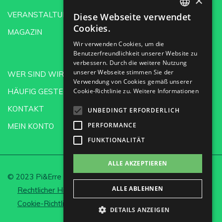
×
VERANSTALTUNGEN
Diese Webseite verwendet
SPANISH
Cookies.
MAGAZIN
ENGLISH
Wir verwenden Cookies, um die
Benutzerfreundlichkeit unserer Website zu
GERMAN
verbessern. Durch die weitere Nutzung
CH
unserer Webseite stimmen Sie der
WER SIND WIR?
Verwendung von Cookies gemäß unserer
HÄUFIG GESTELLTE FRAGEN
Cookie-Richtlinie zu.
Weitere Informationen
KONTAKT
UNBEDINGT ERFORDERLICH
PERFORMANCE
MEIN KONTO
FUNKTIONALITÄT
ALLE AKZEPTIEREN
© 2023 Pi&Erre Comunicación Integral S.L.
ALLE ABLEHNEN
Rechtlicher Hinweis und Datenschutz
Cookie-Richtlinie
Cookies einrichten
DETAILS ANZEIGEN