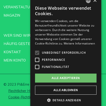
×
VERANSTALTUNGEN
Diese Webseite verwendet
SPANISH
Cookies.
MAGAZIN
ENGLISH
Wir verwenden Cookies, um die
Benutzerfreundlichkeit unserer Website zu
GERMAN
verbessern. Durch die weitere Nutzung
CH
unserer Webseite stimmen Sie der
WER SIND WIR?
Verwendung von Cookies gemäß unserer
HÄUFIG GESTELLTE FRAGEN
Cookie-Richtlinie zu.
Weitere Informationen
KONTAKT
UNBEDINGT ERFORDERLICH
PERFORMANCE
MEIN KONTO
FUNKTIONALITÄT
ALLE AKZEPTIEREN
© 2023 Pi&Erre Comunicación Integral S.L.
ALLE ABLEHNEN
Rechtlicher Hinweis und Datenschutz
Cookie-Richtlinie
Cookies einrichten
DETAILS ANZEIGEN