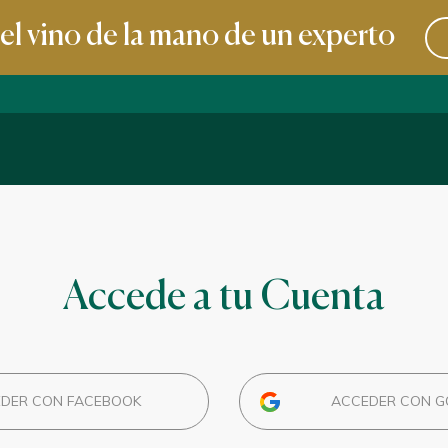
l vino de la mano de un experto
Accede a tu Cuenta
DER CON FACEBOOK
ACCEDER CON G