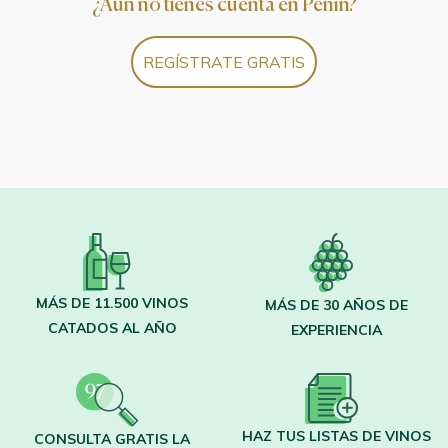
¿Aún no tienes cuenta en Peñín?
REGÍSTRATE GRATIS
MÁS DE 11.500 VINOS
MÁS DE 30 AÑOS DE
CATADOS AL AÑO
EXPERIENCIA
HAZ TUS LISTAS DE VINOS
CONSULTA GRATIS LA