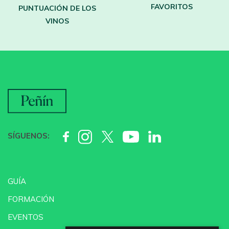
FAVORITOS
PUNTUACIÓN DE LOS
VINOS
SÍGUENOS:
GUÍA
FORMACIÓN
EVENTOS