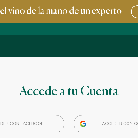
l vino de la mano de un experto
Accede a tu Cuenta
DER CON FACEBOOK
ACCEDER CON G