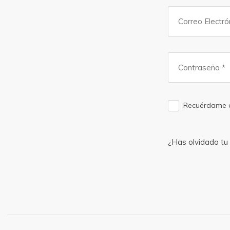
Recuérdame 
¿Has olvidado tu