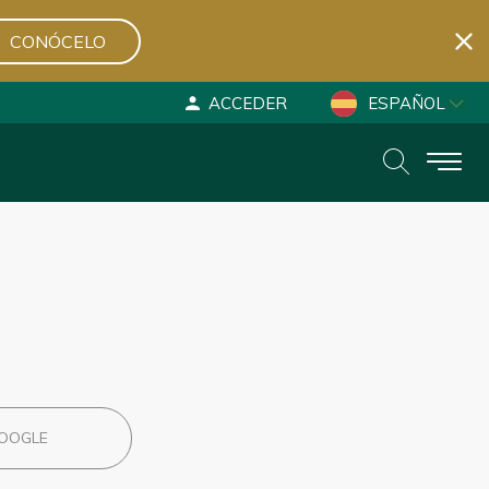
CONÓCELO
ACCEDER
ESPAÑOL
ENGLISH
DEUTSCH
OOGLE