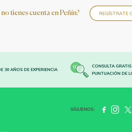
 no tienes cuenta en Peñín?
REGÍSTRATE 
CONSULTA GRATIS
E 30 AÑOS DE EXPERIENCIA
PUNTUACIÓN DE L
SÍGUENOS: