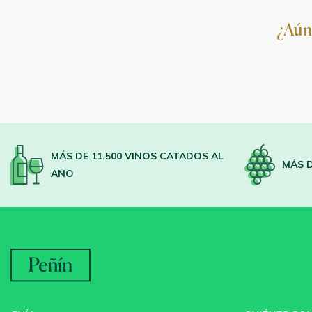
¿Aún
MÁS DE 11.500 VINOS CATADOS AL
MÁS D
AÑO