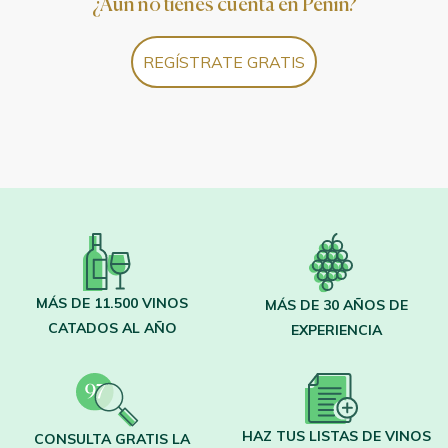
¿Aún no tienes cuenta en Peñín?
REGÍSTRATE GRATIS
MÁS DE 11.500 VINOS
MÁS DE 30 AÑOS DE
CATADOS AL AÑO
EXPERIENCIA
HAZ TUS LISTAS DE VINOS
CONSULTA GRATIS LA