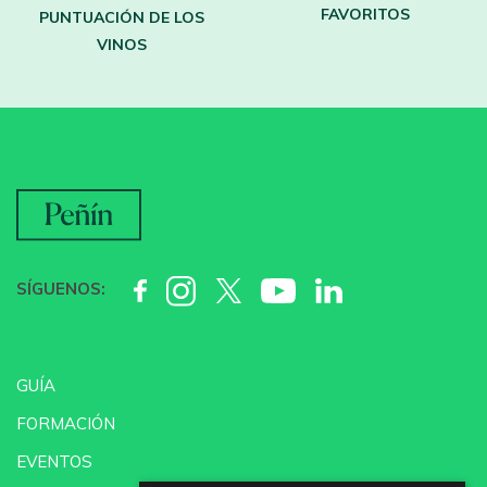
FAVORITOS
PUNTUACIÓN DE LOS
VINOS
SÍGUENOS:
GUÍA
FORMACIÓN
EVENTOS