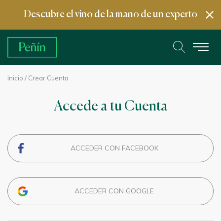
Descubre el vino de la mano de un experto
Inicio
/ Crear Cuenta
Accede a tu Cuenta
ACCEDER CON FACEBOOK
ACCEDER CON GOOGLE