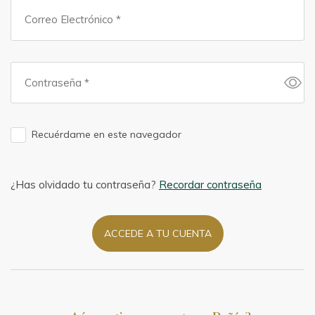
Recuérdame en este navegador
¿Has olvidado tu contraseña?
Recordar contraseña
ACCEDE A TU CUENTA