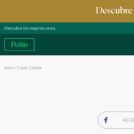
Descubre e
Descubre los mejores vinos.
Inicio
/ Crear Cuenta
ACCE