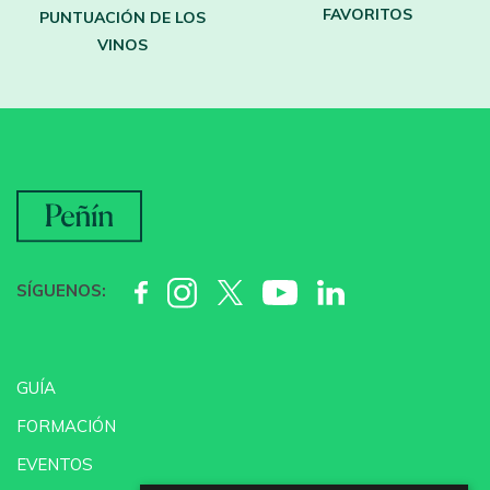
FAVORITOS
PUNTUACIÓN DE LOS
VINOS
SÍGUENOS:
GUÍA
FORMACIÓN
EVENTOS