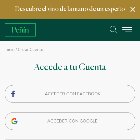
Descubre el vino de la mano de un experto
Inicio
/ Crear Cuenta
Accede a tu Cuenta
ACCEDER CON FACEBOOK
ACCEDER CON GOOGLE