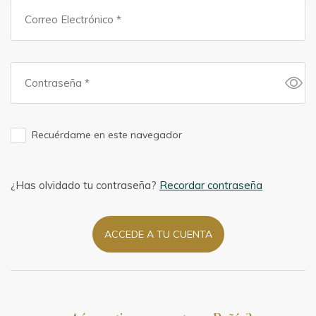
Recuérdame en este navegador
¿Has olvidado tu contraseña?
Recordar contraseña
ACCEDE A TU CUENTA