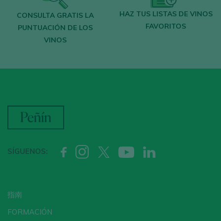
restaurantes
donde se mima el vino.
HAZ TUS LISTAS DE VINOS
CONSULTA GRATIS LA
FAVORITOS
Recibe cada semana la
newsletter
con
PUNTUACIÓN DE LOS
VINOS
nuestro vino de la semana, el bar de moda
y todo sobre el universo del vino.
CREAR NUEVA CUENTA
¿Ya tienes cuenta en Peñín?
SÍGUENOS:
ACCEDER CON MI CUENTA
指南
FORMACIÓN