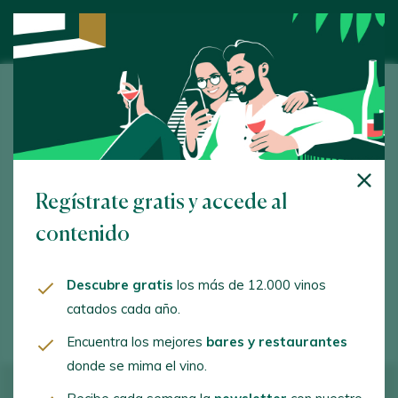
Bodega PasosLargos
Calle Genal, 1. Ronda. 29400 - Málaga
www.bodegapasoslargos.com
Regístrate gratis y accede al
juliaylolasl@gmail.com
contenido
+34673235365
Descubre gratis
los más de 12.000 vinos
+34952161309
catados cada año.
Encuentra los mejores
bares y restaurantes
donde se mima el vino.