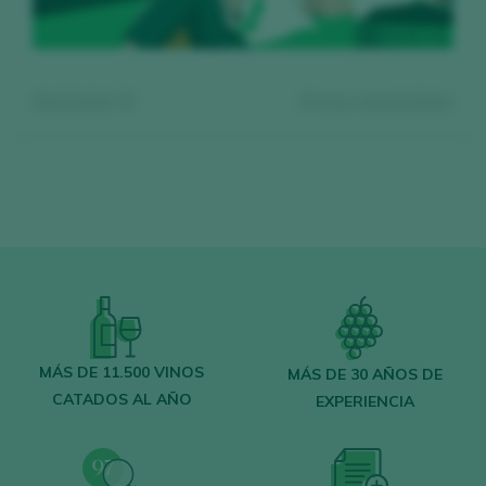
Mostrando:
0
0
vinos encontrados
Regístrate gratis y accede al
contenido
MÁS DE 11.500 VINOS
MÁS DE 30 AÑOS DE
CATADOS AL AÑO
EXPERIENCIA
Descubre gratis
los más de 12.000 vinos
catados cada año.
Encuentra los mejores
bares y