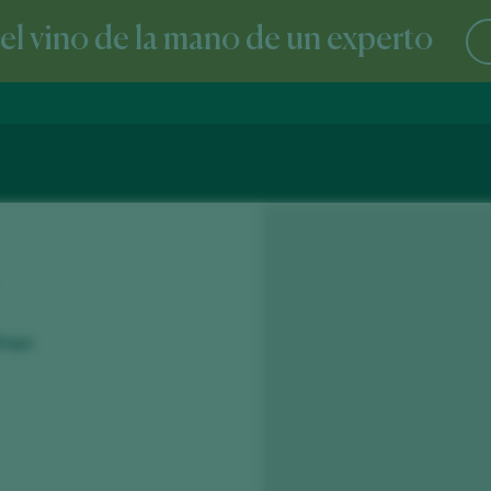
l vino de la mano de un experto
álaga