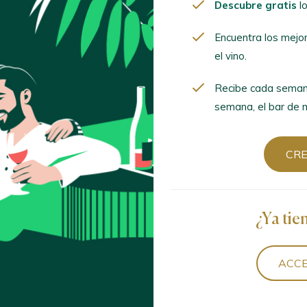
Descubre gratis
lo
Encuentra los mejor
mima el vino.
Encuentra los mejo
el vino.
Recibe cada semana
semana, el bar de mod
Recibe cada seman
semana, el bar de m
CREA
CR
¿Ya tien
¿Ya tie
ACCED
ACCE