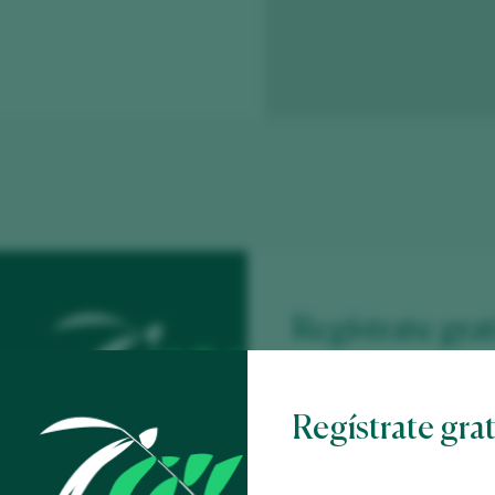
Regístrate grat
contenido
Regístrate gra
Descubre gratis
los