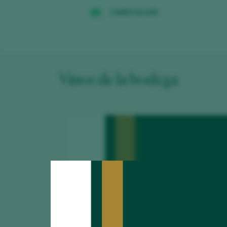
+34952161309
Vinos de la bodega