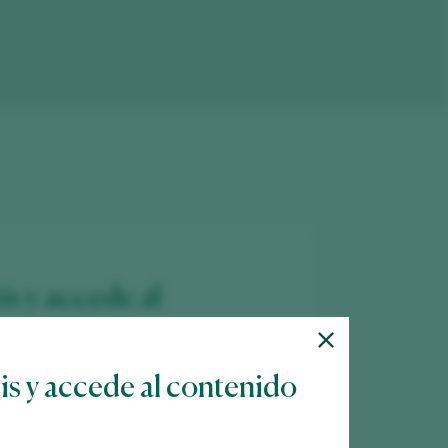
is y accede al
tis y accede al contenido
 más de 12.000 vinos catados cada año.