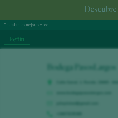
Descubre e
Descubre los mejores vinos.
Bodega PasosLargos
Calle Genal, 1. Ronda. 29400 - M
www.bodegapasoslargos.com
juliaylolasl@gmail.com
+34673235365