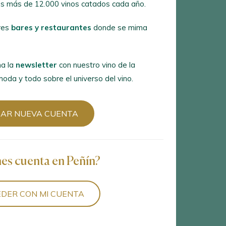
s más de 12.000 vinos catados cada año.
es
bares y restaurantes
donde se
res
bares y restaurantes
donde se mima
 la
newsletter
con nuestro vino de la
a y todo sobre el universo del vino.
a la
newsletter
con nuestro vino de la
oda y todo sobre el universo del vino.
R NUEVA CUENTA
EAR NUEVA CUENTA
es cuenta en Peñín?
nes cuenta en Peñín?
ER CON MI CUENTA
DER CON MI CUENTA