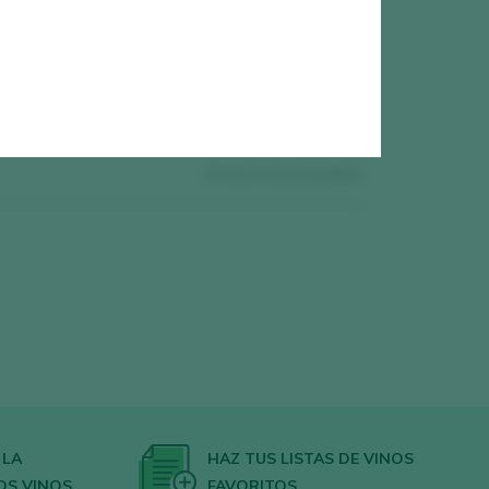
0
vinos encontrados
 LA
HAZ TUS LISTAS DE VINOS
OS VINOS
FAVORITOS