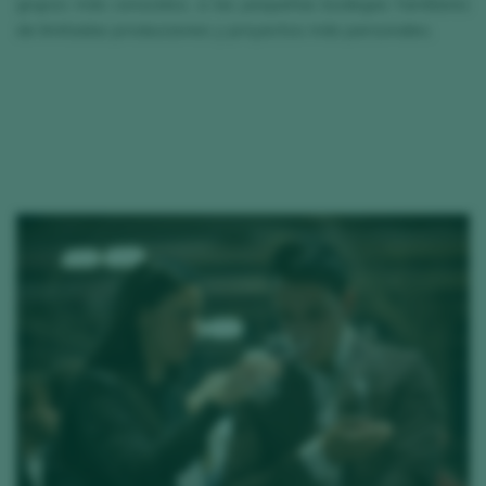
grupos más conocidos, a las pequeñas bodegas familiares
de limitadas producciones y proyectos más personales.