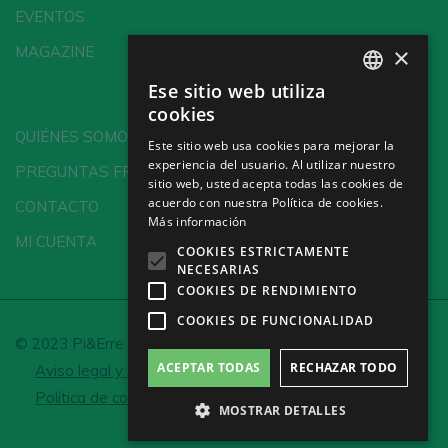
EVENTOS
×
MAGAZINE
Ese sitio web utiliza
SPANISH
cookies
ENGLISH
QUIÉNES SOMOS
Este sitio web usa cookies para mejorar la
experiencia del usuario. Al utilizar nuestro
GERMAN
PREGUNTAS FRECUENTES
sitio web, usted acepta todas las cookies de
CH
acuerdo con nuestra Política de cookies.
CONTACTO
Más información
MI CUENTA
COOKIES ESTRICTAMENTE
NECESARIAS
COOKIES DE RENDIMIENTO
COOKIES DE FUNCIONALIDAD
© 2023 Pi&Erre Comunicación Integral S.L.
ACEPTAR TODAS
RECHAZAR TODO
Aviso legal y Política de privacidad
Política de cookies
Configurar cookies
MOSTRAR DETALLES