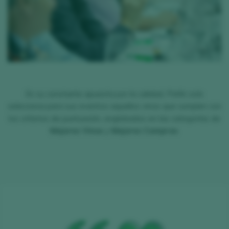
En su constante apuesta por la calidad, Peñín solo
selecciona para sus eventos aquellos vinos que cumplen con
los criterios de puntuación, englobados en las categorías de
Mejores Vinos
y
Mejores Compras
.