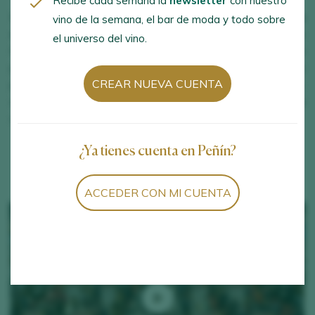
Recibe cada semana la
newsletter
con nuestro
En Peñín, tenemos como objetivo la difusión de la
cultura
vino de la semana, el bar de moda y todo sobre
del vino
español tanto dentro como fuera de nuestras
el universo del vino.
fronteras. Con este propósito, organizamos un completo
programa de
salones nacionales e internacionales
y
CREAR NUEVA CUENTA
participamos en las ferias más importantes del sector,
apoyando así a las
bodegas españolas
en la
comercialización y promoción de sus vinos.
¿Ya tienes cuenta en Peñín?
ACCEDER CON MI CUENTA