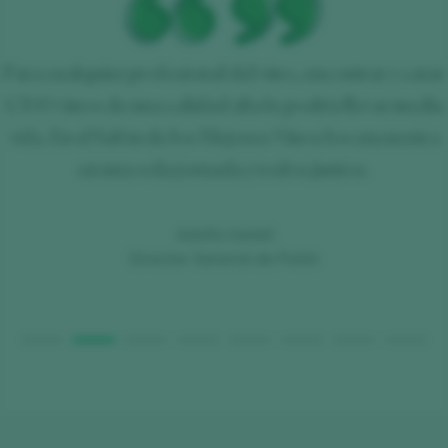
Para cualquier profesional del vino, encontrar y catar
s
1.500 vinos de una calidad alta le podría llevar media
vida. En el Salón de los Mejores Vinos los encuentra
en una sola jornada y todos juntos.
Adolfo Gatell
Director General de Peñín