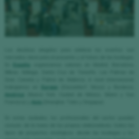
Los destinos elegidos para celebrar los eventos son
mercados clave para el presente y el futuro de las bodegas.
En
España
, organizamos salones en Madrid, Barcelona,
Bilbao, Málaga, Santa Cruz de Tenerife, Las Palmas de
Gran Canaria y Palma de Mallorca. A nivel internacional,
trabajamos en
Europa
(Düsseldorf, Moscú y Burdeos),
América
(Nueva York, Ciudad de México, Miami y San
Francisco) y
Asia
(Shanghai, Tokio y Singapur).
En estas ciudades, los profesionales del sector pueden
conocer, de la mano de los propios elaboradores, todos los
tipos de proyectos enológicos: desde las bodegas y los