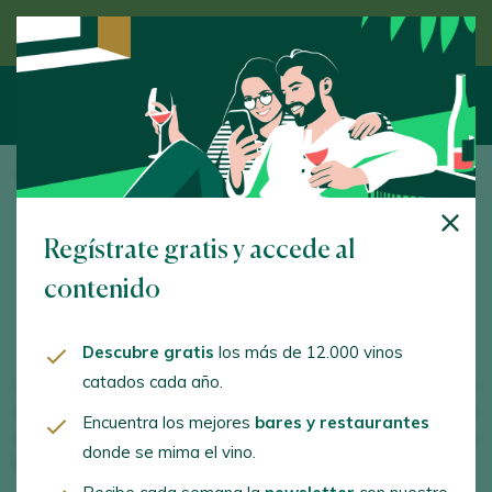
Descubre el vino de la mano de un experto
Inicio
/
Eventos
/ Nuestros eventos
Nuestros eventos
Regístrate gratis y accede al
contenido
Descubre gratis
los más de 12.000 vinos
catados cada año.
Con 25 años de experiencia y más de 15 actividades
gestionadas cada año, Peñín es la empresa líder en la
Encuentra los mejores
bares y restaurantes
organización de eventos de vino
y de promoción de las
donde se mima el vino.
bodegas españolas.