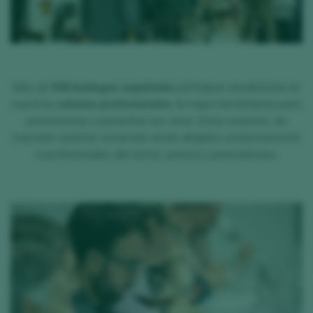
Más de
500 bodegas españolas
participan anualmente en
nuestros
salones profesionales
, la mejor herramienta para
promocionar y presentar sus vinos. Estos eventos, de
marcado carácter comercial, están dirigidos exclusivamente
a profesionales del sector, prensa y prescriptores.