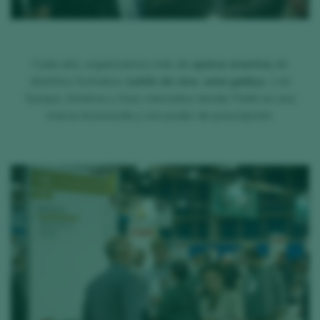
Cada año, organizamos más de
quince eventos
de
distintos formatos (
salón de vino
,
wine gallery
…) en
Europa, América y Asia, mercados donde Peñín es una
marca reconocida y con poder de prescripción.