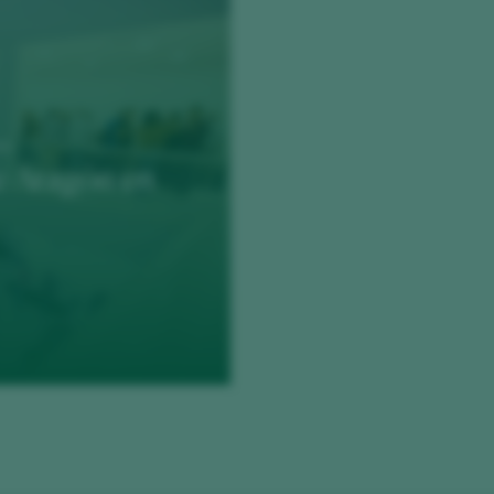
no
de Aragón en