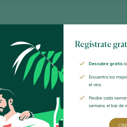
Regístrate gra
22 June 2026 / COAM MADRID
Descubre gratis
lo
XIV Salón de las Estrellas
Encuentra los mejo
el vino.
MÁS INFO
Recibe cada seman
semana, el bar de m
CR