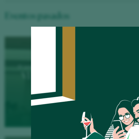
Eventos pasados
30 June 2026 / Iberostar Heritage Grand Mencey
VI Salón Selección Peñín
Tenerife
MÁS INFO