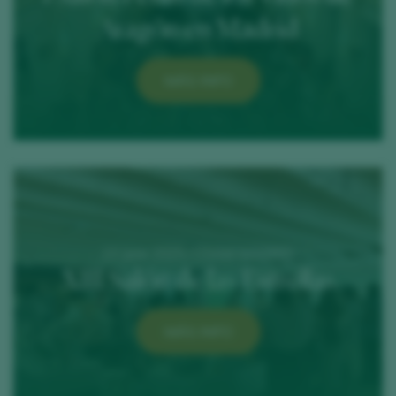
Aragón en Madrid
MÁS INFO
23 June 2025 / COAM MADRID
XIII Salón de las Estrellas
MÁS INFO