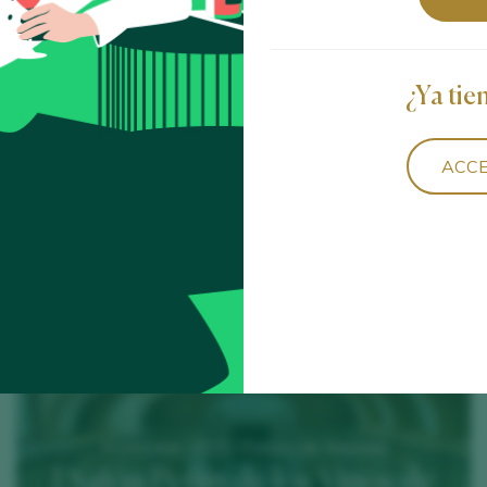
¿Ya tie
23 February 2026 / Hotel Palafox Zaragoza
III Salón Peñín de los Vinos de
ACCE
Aragón en Zaragoza
MÁS INFO
20 October 2025 / Palacio de Neptuno
I Salón Peñín de los Vinos de