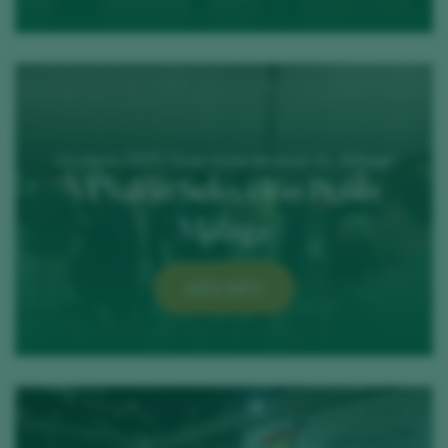
03 March 2025 / Gran Hotel Miramar GL, Málaga
VI Salón Selección Peñín
Málaga
MÁS INFO