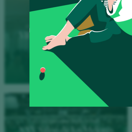
23 March 2026 / Gran Hotel Miramar GL
VII Salón Selección Peñín
Málaga
MÁS INFO
01 - 02 December 2025 / IFEMA
XXV Salón de los Mejores