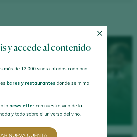
tis y accede al contenido
26 May 2026 / Hacienda de los Morales, Polanco
s más de 12.000 vinos catados cada año.
XI Salón Selección Ciudad de
res
bares y restaurantes
donde se mima
México
MÁS INFO
a la
newsletter
con nuestro vino de la
oda y todo sobre el universo del vino.
EAR NUEVA CUENTA