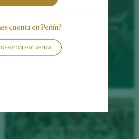
nes cuenta en Peñín?
09 - 11 February 2026 / Paris Expo - Porte de
Versailles
Wine Paris 2026
DER CON MI CUENTA
MÁS INFO
15 September 2025 / Mr. C Miami
I Salón Selección Miami