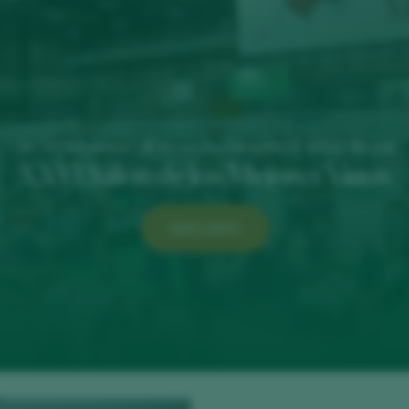
16 - 17 November 2026 / Av. del Partenón, 5. 28042 Madrid
XXVI Salón de los Mejores Vinos
MÁS INFO