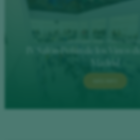
19 October 2026 / Palacio Neptu
IV Salón Peñín de los Vinos 
Madrid
MÁS INFO