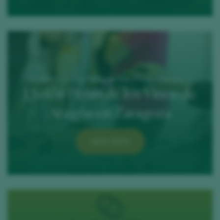
31 March 2025 / Plaza de San Pedro Nolasco, 7
I Salón Peñín de los Vinos de
Aragón en Zaragoza
MÁS INFO