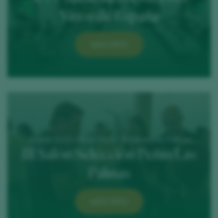
Vinos de España
MÁS INFO
30 June 2025 / Hotel Santa Catalina, Las Palmas
III Salón Selección Peñín Las
Palmas
MÁS INFO