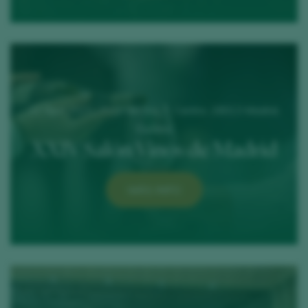
22 April 2025 / Prta del Sol, 7, Centro, 28013 Madrid,
España
XXIV Salón Vinos de Madrid
MÁS INFO