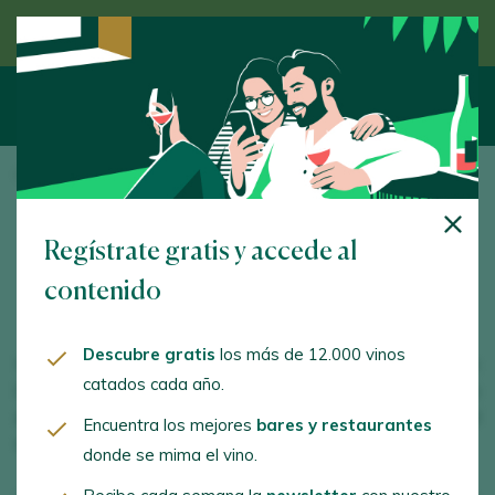
Descubre el vino de la mano de un experto
Inicio
/
Pie
/ Quiénes somos
Quiénes somos
Regístrate gratis y accede al
contenido
Descubre gratis
los más de 12.000 vinos
Hablar de Peñín es hablar de la historia del vino español en
catados cada año.
los últimos 35 años. Con una marca consolidada, es la
empresa líder
en la promoción y difusión de la
cultura del
Encuentra los mejores
bares y restaurantes
vino español
a nivel nacional e internacional.
donde se mima el vino.