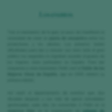
Los eventos
Tras el nacimiento de la guía, se puso de manifiesto la
necesidad de crear un
punto de encuentro
entre los
productores y los clientes. Los primeros tenían
dificultades para dar a conocer sus vinos ante el gran
público; los segundos no lograban acceder al grueso de
los mejores vinos puntuados en España. Para dar
respuesta a esta necesidad, Peñín creó el
Salón de los
Mejores Vinos de España
, que en 2000 celebró su
primera edición.
Así nació el departamento de eventos que, dos
décadas después y con más de quince actividades
gestionadas cada año, ha convertido a Peñín en la
empresa líder
en la organización de
salones de