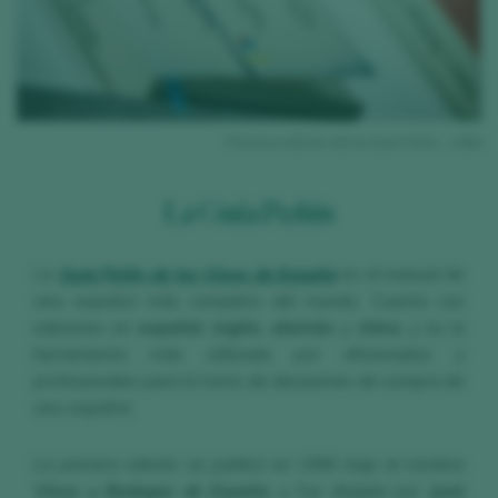
ios
Primera edición de la Guía Peñín - 1990
La Guía Peñín
La
Guía Peñín de los Vinos de España
es el manual de
vino español más completo del mundo. Cuenta con
ediciones en
español
,
inglés
,
alemán
y
chino
,
y es la
herramienta más utilizada por aficionados y
profesionales para la toma de decisiones de compra de
vino español.
La primera edición se publicó en 1990 bajo el nombre
Vinos y Bodegas de España
, y fue dirigida por
José