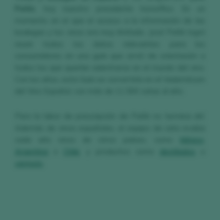
Peñín
, hoy nuestro presidente honorífico. En un
momento en el que el acceso a la información de las
bodegas y los vinos era muy limitado, José Peñín logró
reunir todos los datos relevantes para los
consumidores en una guía que sirvió de orientación a
todos los que querían adentrarse en el mundo del vino.
Con los años, esta Guía se convertiría en el Vademécum
del Vino Español, con más de 11.500 catas al año.
Pero la labor de prescripción de Peñín no termina ahí.
Además de vinos españoles, el equipo de cata evalúa
cada año vinos de otros países, como
México
,
Argentina
o
Chile
, y productos como
destilados
o
vermuts
.