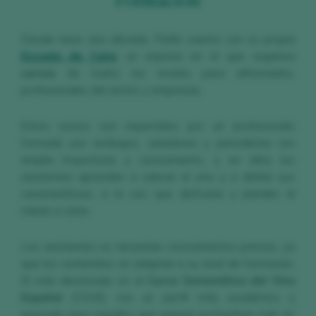
Formación
Desde hace una década, Peñín cuenta con su propia
Escuela de Cata
, un espacio en el que organiza
cursos
de todos los niveles para aficionados,
profesionales del sector y empresas.
Estos cursos son impartidos por un profesorado
formado por enólogos, catadores y periodistas con
amplia trayectoria y conocimiento, y en ellos los
asistentes aprenden a valorar el vino y a definir sus
características, a la vez que disfrutan y pierden el
miedo a catar.
Los asistentes no necesitan conocimientos previos, ya
que los contenidos se adaptan a su nivel de formación.
El más destacado es el
Curso Sistemático del Vino
Español
(CSVE), con un perfil más académico y
pensado para aquellos que quieren profundizar más en