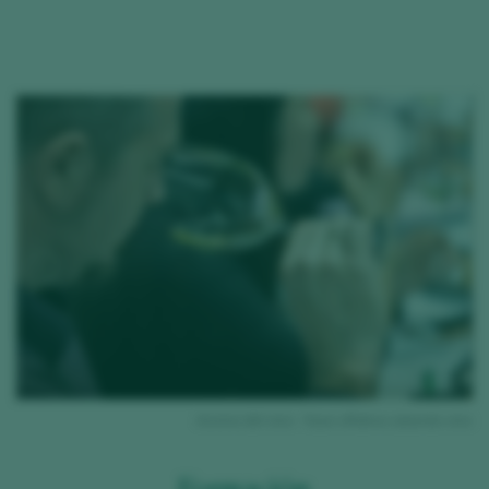
ino
Aroma del vino - fase olfativa catando vino