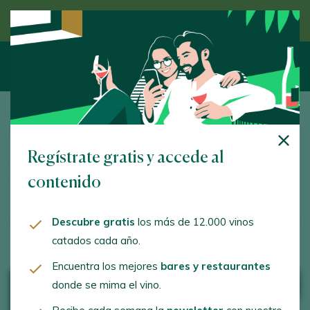
Descubre el vino de la mano de un experto
Flashes
Regístrate gratis y accede al
Descubre las últimas novedades del sector y entérate de
contenido
todo.
Descubre gratis
los más de 12.000 vinos
Flashes
catados cada año.
Encuentra los mejores
bares y restaurantes
donde se mima el vino.