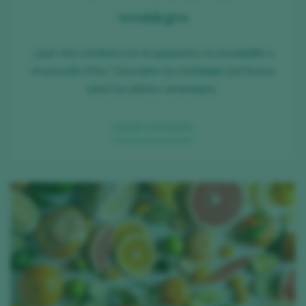
veraniegos
¿Qué vino combina con el gazpacho, la ensaladilla o
el pescaíto frito? Descubre los maridajes perfectos
para tus platos veraniegos.
SIGUE LEYENDO