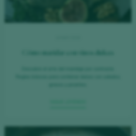
14 MAY 2026
Cómo maridar con vinos dulces
Descubre el arte del maridaje por contraste.
Reglas básicas para combinar dulces con salados,
grasos y picantes.
SIGUE LEYENDO