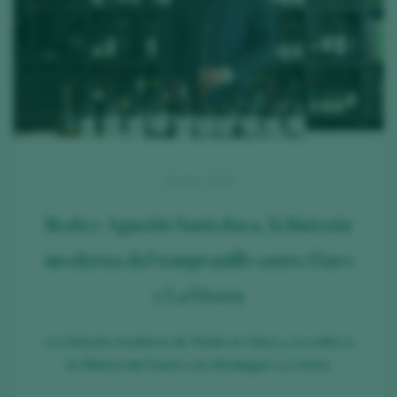
06 JULY 2026
Roda y Agustín Santolaya, la historia
moderna del tempranillo entre Haro
y La Horra
La historia moderna de Roda en Haro y su salto a
la Ribera del Duero con Bodegas La Horra.