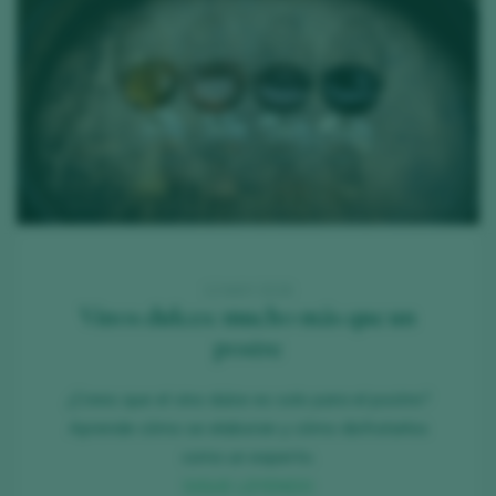
12 MAY 2026
Vinos dulces: mucho más que un
postre
¿Crees que el vino dulce es solo para el postre?
Aprende cómo se elaboran y cómo disfrutarlos
como un experto.
SIGUE LEYENDO