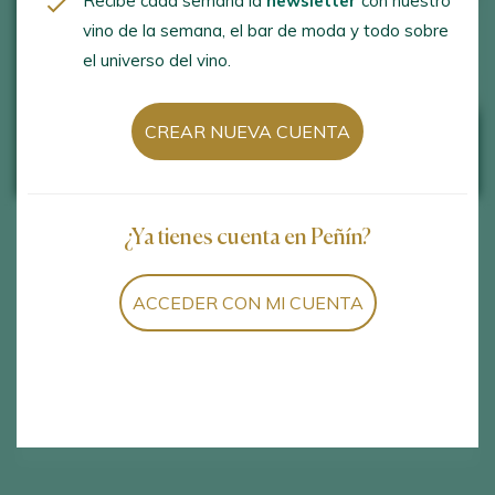
Recibe cada semana la
newsletter
con nuestro
vino de la semana, el bar de moda y todo sobre
el universo del vino.
CREAR NUEVA CUENTA
¿Ya tienes cuenta en Peñín?
30 JULY 2026
Los “truquitos” de los espumosos
ACCEDER CON MI CUENTA
Aprende a descifrar las etiquetas de los vinos
espumosos.
SIGUE LEYENDO