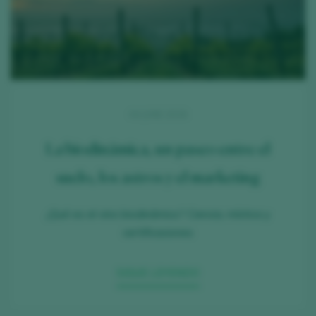
04 JUNE 2026
La biodinámica, un paseo entre el
suelo, los astros y el marketing
¿Qué es el vino biodinámico? Ciencia, mística y
certificaciones
SIGUE LEYENDO