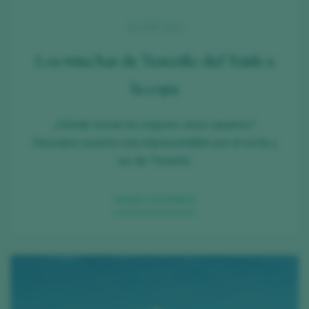
25 JUNE 2026
Los wine bar de Tenerife: del Teide a
la copa
¿Dónde tomar los mejores vinos canarios?
Descubre nuestra ruta imprescindible por el norte y
sur de Tenerife.
SIGUE LEYENDO