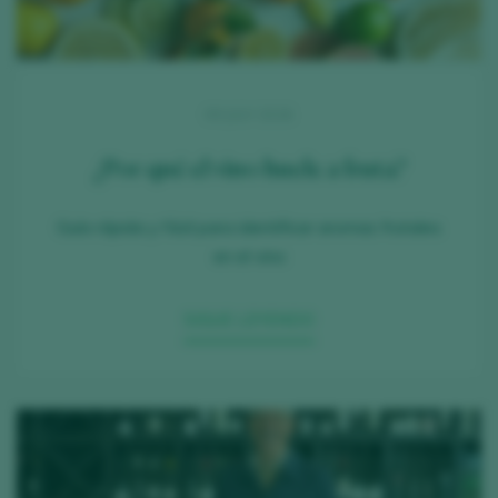
09 JULY 2026
¿Por qué el vino huele a fruta?
Guía rápida y fácil para identificar aromas frutales
en el vino
SIGUE LEYENDO