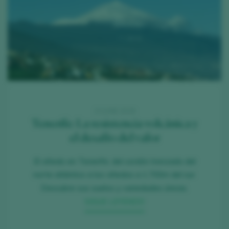
23 JUNE 2026
Tenerife: La resistencia volcánica y
el desafío del valor
El viñedo en Tenerife: del cordón trenzado del
norte atlántico a los viñedos a 1.700m del sur.
Descubre sus suelos y variedades únicas.
SIGUE LEYENDO