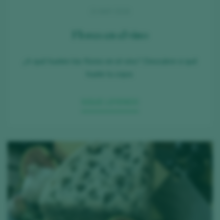
21 MAY 2026
Flores en el vino
¿A qué huelen las flores en el vino? Descubre a qué
huele tu copa.
SIGUE LEYENDO