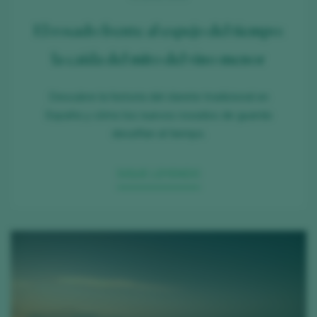
El rosado frente al espejo del tiempo:
la caída del mito del vino menor
Descubre la historia del clarete tradicional en
España y cómo los nuevos rosados de guarda
desafían al tiempo.
SIGUE LEYENDO