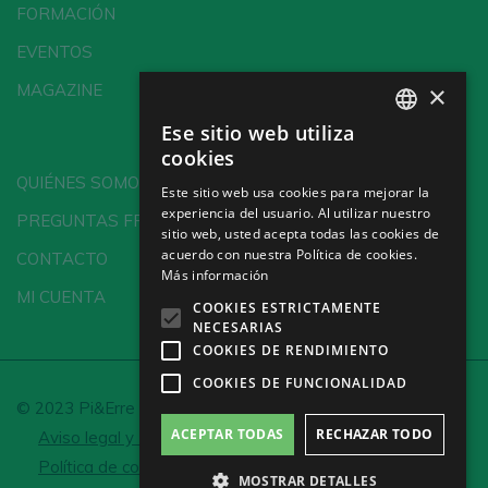
FORMACIÓN
EVENTOS
×
MAGAZINE
Ese sitio web utiliza
SPANISH
cookies
ENGLISH
QUIÉNES SOMOS
Este sitio web usa cookies para mejorar la
experiencia del usuario. Al utilizar nuestro
GERMAN
PREGUNTAS FRECUENTES
sitio web, usted acepta todas las cookies de
CH
acuerdo con nuestra Política de cookies.
CONTACTO
Más información
MI CUENTA
COOKIES ESTRICTAMENTE
NECESARIAS
COOKIES DE RENDIMIENTO
COOKIES DE FUNCIONALIDAD
© 2023 Pi&Erre Comunicación Integral S.L.
ACEPTAR TODAS
RECHAZAR TODO
Aviso legal y Política de privacidad
Política de cookies
Configurar cookies
MOSTRAR DETALLES