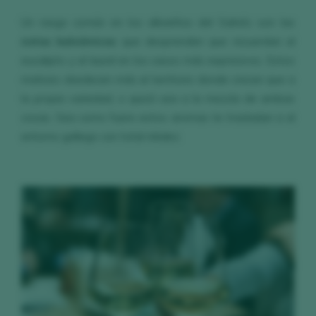
Un rasgo común en los albariños del Salnés son las
notas balsámicas
que desprenden que recuerdan al
eucalipto y al laurel en los casos más expresivos. Estos
matices obedecen más al territorio donde crecen que a
la propia variedad, o quizá sea a la mezcla de ambas
cosas. Sea como fuere estos aromas te trasladan a al
entorno gallego con total nitidez.