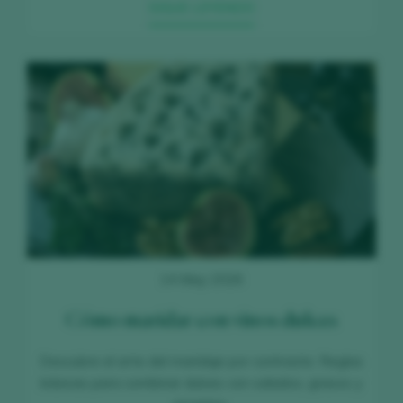
SIGUE LEYENDO
14 May 2026
Cómo maridar con vinos dulces
Descubre el arte del maridaje por contraste. Reglas
básicas para combinar dulces con salados, grasos y