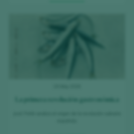
19 May 2026
La primera revolución gastronómica
José Peñín analiza el origen de la revolución culinaria
española.