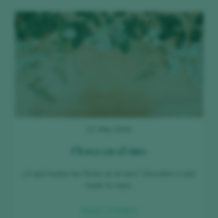
21 May 2026
Flores en el vino
¿A qué huelen las flores en el vino? Descubre a qué
huele tu copa.
SIGUE LEYENDO