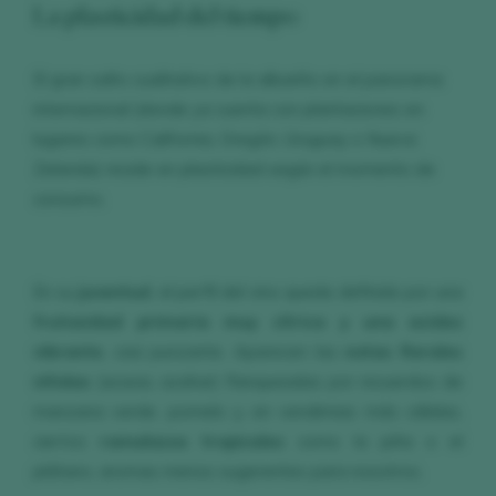
La plasticidad del tiempo
El gran salto cualitativo de la albariño en el panorama
internacional (donde ya cuenta con plantaciones en
lugares como California, Oregón, Uruguay o Nueva
Zelanda) reside en plasticidad según el momento de
consumo.
En su
juventud
, el perfil del vino queda definido por una
frutosidad primaria muy cítrica y una acidez
vibrante
, casi punzante. Aparecen las
notas florales
nítidas
(acacia, azahar) flanqueadas por recuerdos de
manzana verde, pomelo y, en vendimias más cálidas,
ciertos
ramalazos tropicales
como la piña o el
plátano, aromas menos sugerentes para nosotros.