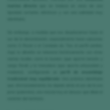
marina directa
que se traduce en vinos de una
tipicidad cortante, eléctricos y con una salinidad muy
identitaria.
Sin embargo, a medida que nos desplazamos hacia el
sur de la denominación, especialmente hacia subzonas
como O Rosal o el Condado do Tea, el perfil cambia.
Aquí, la albariño se relaciona históricamente con otras
castas locales como la loureiro (que aporta tensión y
carga floral) y la treixadura (que aporta untuosidad y
madurez), configurando un
perfil de ensamblaje
tradicional muy equilibrado
. Una práctica identitaria
que, afortunadamente, ha dejado atrás el uso de la uva
jerez (palomino), una mezcla hoy en desuso que diluía el
carácter del territorio.