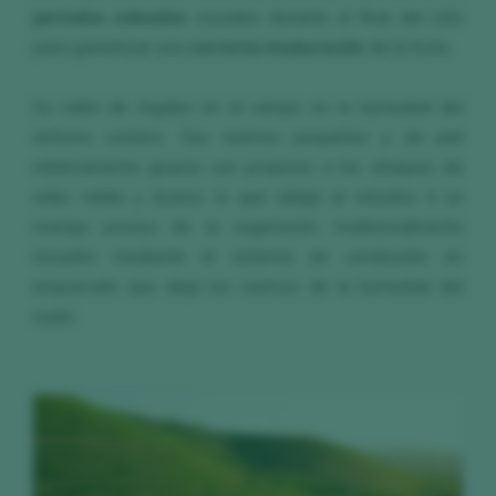
periodos soleados
cruciales durante el final del ciclo
para garantizar una
correcta maduración
de la fruta.
Su talón de Aquiles en el campo es la humedad del
entorno costero. Sus racimos pequeños y de piel
relativamente gruesa son propicios a los ataques de
oídio, mildiu y ácaros, lo que obliga al viticultor a un
manejo preciso de la vegetación, tradicionalmente
resuelto mediante el sistema de conducción en
emparrado que aleja los racimos de la humedad del
suelo.