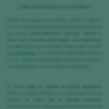
¿Qué necesita para crecer bien?
Desde una perspectiva puramente vitícola, la albariño
no es una variedad plástica ni de fácil domesticación. Es
una planta
moderadamente vigorosa, robusta y
fértil, pero con unas necesidades muy específicas
.
Su hábitat natural es el ecoclima atlántico como el de la
D.O. Rías Baixas
. Los intentos por aclimatarla con éxito
a otras regiones de la geografía española han chocado,
sistemáticamente, con la pérdida de su tipicidad.
El viñedo
exige un régimen de lluvias abundante
debido a su baja tolerancia a la sequía, pero a la vez
requiere
de suelos con un drenaje excelente
,
preferiblemente de naturaleza granítica o arenosa, y de