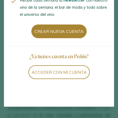
Recibe cada semana la
newsletter
con nuestro
preguntásemos a un técnico sin duda te hablaría de
vino de la semana, el bar de moda y todo sobre
el universo del vino.
tiempos de maduración, de pH’s, de fermentación.
Si habláramos con un viticultor nos hablaría de su
CREAR NUEVA CUENTA
resistencia y adaptación al clima de su zona y ya de
paso de su capacidad de generar azúcar y
compuestos aromáticos y sápidos. ¿Pero es esto lo
¿Ya tienes cuenta en Peñín?
realmente importante?
ACCEDER CON MI CUENTA
El consumidor medio se inclina más en valorar la
complejidad, singularidad y estilo
que puede aportar
cada una al vino y resulta que
la albariño
tiene
además de esa singularidad, una
capacidad de
envejecimiento y transformación envidiables
, lo que
la convierte en
la más mutable y polifacética de