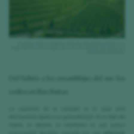
El viñedo exige un régimen de lluvias abundante debido a su
baja tolerancia a la sequía, pero a la vez requiere de suelos con
un drenaje excelente.
Del Salnés a los ensamblajes del sur: los
estilos en Rías Baixas
La expresión de la variedad en la copa está
directamente ligada a su geolocalización. En el Valle del
Salnés, la albariño se manifiesta en una pureza
monovarietal absoluta, marcada por una
influencia