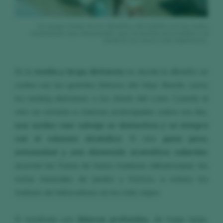
Un rasgo común en los albariños del Salnés son las notas
balsámicas que desprenden que recuerdan al eucalipto y al
laurel en los casos más expresivos.
En la
media y larga distancia
es donde la albariño se
codea con los grandes blancos del Viejo Mundo, como
los riesling alemanes o los chenin del Loira. Cuando el
vino se somete a crianzas prolongadas sobre sus lías,
esa acidez casi salvaje se domestica y se integra
con el volumen alcohólico
. El vino
gana peso,
untuosidad y una dimensión aromática soberbia
:
asoman las frutas de hueso maduras (albaricoque), las
notas minerales de piedra y fósforo, e incluso los
matices de hidrocarburo en los más viejos.
El resultado son
blancos profundos
, de trago largo,