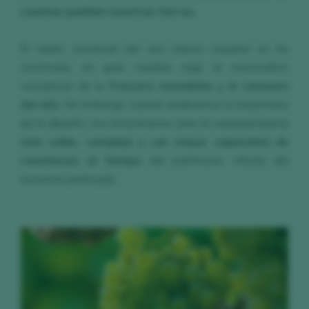
cuantas pueblan nuestras tierras
.
El relato comercial del vino blanco español se ha
construido, en gran medida, bajo el monocultivo
conceptual de la
frescura inmediata y el consumo
del año
. Sin embargo, cuando analizamos la trayectoria
de la albariño, nos encontramos ante la variedad blanca
más noble, compleja y con mayor capacidad de
resistencia al tiempo
del patrimonio vitícola del
noroeste peninsular.