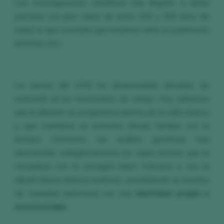
Las investigaciones científicas han llegado a datar
parcelas con pies viejos de entre 200 y 300 años de
edad, lo que constata que estamos ante un patrimonio
histórico vivo.
La ciencia del ADN ha desenredado décadas de
confusión en los muestrarios de campo. Hoy sabemos
que la albariño es progenitora directa de la caíño blanco
y que mantiene un estrecho vínculo familiar con la
loureiro. Asimismo, los análisis genéticos han
desmentido categóricamente los viejos errores que la
vinculaban con la savagnin blanc francesa o con la
albarín blanco (blanco lexítimo), consolidando su estatus
de variedad autóctona con una
identidad propia e
incontestable
.