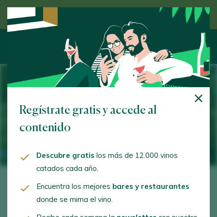
Descubre el vino de la mano de un experto
Albariño, la gran casta atlántica
Regístrate gratis y accede al
española
contenido
27 May 2026
Descubre gratis
los más de 12.000 vinos
catados cada año.
Encuentra los mejores
bares y restaurantes
Es difícil establecer cuál es
la gran uva blanca
donde se mima el vino.
española
. ¿Qué variables debiéramos incluir? Si le