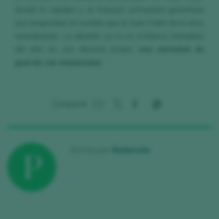
donde la sapidez y la frescura estructural garantizan
una longevidad en botella que la Guía Peñín lleva años
reivindicando. La albariño ya no es el blanco inmediato
del año; es, por derecho propio,
una variedad de
guarda con mayúsculas
.
Compartir:
Escrito por
Redacción