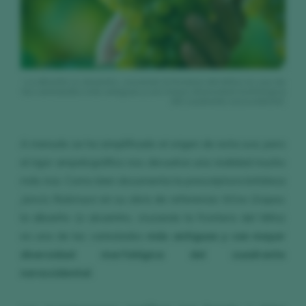
La albariño (o alvarinho, cruzando la frontera del Miño) es una de
las variedades más antiguas y con mayor diversidad morfológica
del cuadrante noroccidental.
A menudo se ha simplificado el origen de esta uva, pero
el rigor ampelográfico nos devuelve una realidad mucho
más rica. Como bien documenta la prescriptora británica
Jancis Robinson
en su obra de referencia
Wine Grapes
,
la albariño (o alvarinho, cruzando la frontera del Miño)
es una de las variedades
más antiguas y con mayor
diversidad morfológica del cuadrante
noroccidental
.