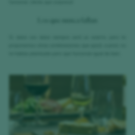
funcionar. ¡Verás que sorpresa!
Los que nunca fallan
Sí, dulce con dulce siempre será un acierto, pero te
proponemos otras combinaciones que quizá, a priori, no
te habías planteado pero que funcionan igual de bien.