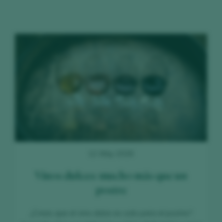
12 May 2026
Vinos dulces: mucho más que un
postre
¿Crees que el vino dulce es solo para el postre?