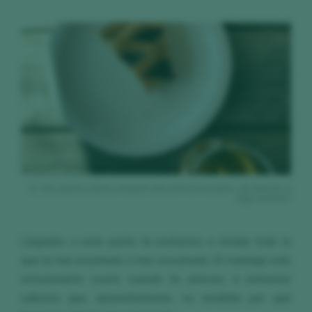
Sí, vino dulce y dulce siempre van a funcionar pero, ¿te atreves a
algo distinto?
Llegados a este punto te invitamos a olvidar todo lo
que te han enseñado o has escuchado. El maridaje más
emocionante ocurre cuando te atreves a enfrentar
sabores que, aparentemente, no tendrían por qué