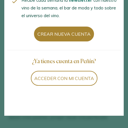
Recibe cada semana la
newsletter
con nuestro
perfecto, pero con matices. Esa idea de que el dulce
vino de la semana, el bar de moda y todo sobre
el universo del vino.
solo sale a la mesa cuando ya estamos pidiendo la
cuenta está pasada de moda; por eso hoy hemos
CREAR NUEVA CUENTA
venido a reivindicar su papel
en cualquier momento
de la comida
, porque siendo sinceros, esperar al
postre para disfrutar de estos vinos también nos
¿Ya tienes cuenta en Peñín?
puede hacer perder el tiempo.
ACCEDER CON MI CUENTA
Estamos educados en el
maridaje por afinidad
que
busca la armonía de los sabores haciendo incidencia en
matices que puedes encontrar tanto en el alimento
como el vino seleccionado. Por eso asociamos los vinos
dulces a los postres, porque casan a la perfección.