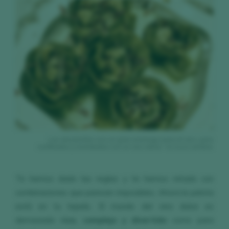
Las alcachofas son un gran enemigo para el vino, pero
confitadas y maridadas con un vino dulce...la cosa cambia.
Te hemos dado las reglas y te hemos retado con
combinaciones que parecen imposibles. Ahora la pelota
está en tu tejado. El mundo del vino dulce es
demasiado
rico, complejo y divertido
como para