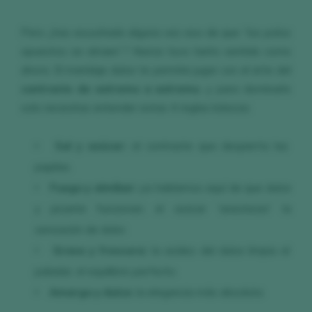
Pero ¿has escuchado alguna vez eso de que “los polos
opuestos se atraen”? Nunca tuvo tanto sentido como
ahora. El maridaje dulce te permite jugar con el arte del
contraste de extremo a extremo
, y para dominarlo
solo necesitas entender estas 4 reglas básicas:
Sal y azúcar:
el contraste que despierta las
papilas.
Fuego y almíbar:
ya hablamos aquí de que dulce
y picante funcionan; el azúcar “anestesia” la
sensación de dolor.
Grasa y frescura:
la acidez del dulce limpia el
paladar, el equilibrio perfecto.
Amargo y dulce:
la elegancia más absoluta.