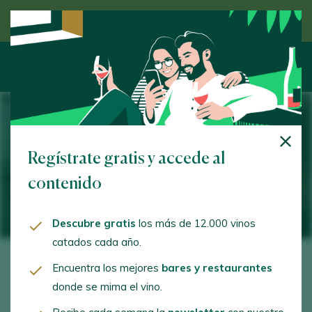
Descubre el vino de la mano de un experto
Cómo maridar con vinos dulces
Regístrate gratis y accede al
contenido
14 May 2026
Descubre gratis
los más de 12.000 vinos
catados cada año.
Encuentra los mejores
bares y restaurantes
Si tu primer pensamiento al leer el título ha sido:
donde se mima el vino.
“con postre” o “solo”, ¡bienvenido!, estás en el lugar