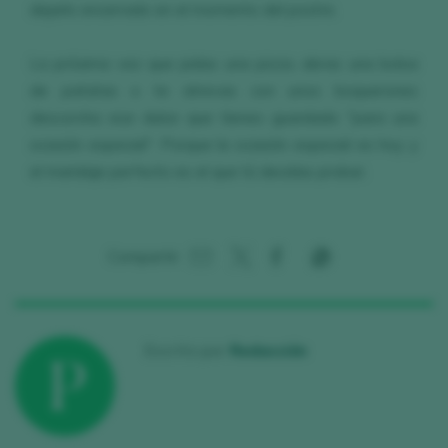
dejarlo encerrado en el momento del postre.
La próxima vez que pidas una pizza, abras una bolsa
de patatas o te atrevas con unos boquerones
descorcha ese dulce que tienes guardado "para una
ocasión especial". Porque la ocasión especial es hoy y
el maridaje perfecto es el que tú decidas probar.
Compartir:
Escrito por
Redacción