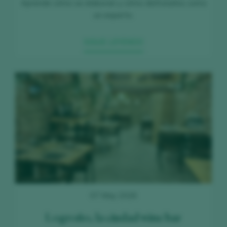
Aprende cómo se elaboran y cómo disfrutarlos como
un experto.
SIGUE LEYENDO
07 May 2026
Logroño, la ciudad wine bar