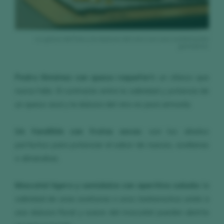
La grasa del foie y la dulzura del vino son una combinación
ganadora.
Pedro Ximénez con queso roquefort:
un clásico que
nunca falla. El contraste entre la salinidad y potencia de
un queso azul y la dulzura del vino es pura armonía.
Un fondillón
con frutos secos:
son los aliados
perfectos para potenciar el sabor de nueces, avellanas
o almendras.
Moscatel ligero y semidulce con aperitivo salado:
la
salinidad de unas aceitunas o unos berberechos unido a
una dulzura floral y suave del moscatel pueden abrirte