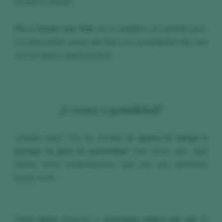
un nuevo mundo.
PX o Cream con foie:
es el equilibrio en estado puro.
La untuosidad grasa del foie y la complejidad del vino
son un clásico gastronómico.
¿Locura o genialidad?
¿Sigues aquí? Eso es porque
te gusta el riesgo o
porque te pica la curiosidad
. Sea como sea, aquí
tienes otras combinaciones que son una auténtica
locura. O no.
Tinto dulce
(Oporto) y
chocolate negro con sal.
El