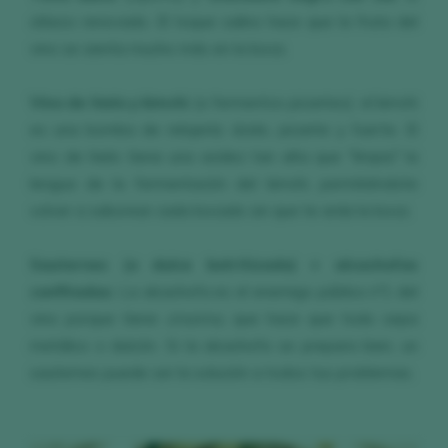
clásico renovado. El toque salino hace que la fruta del
vino se sienta mucho más en la boca.
Vino de hielo y kimchi
(o fermentos picantes): el kimchi
es una bomba de relojería: ácido, picante y fuerte. El
vino de hielo tiene una acidez tan alta que "limpia" la
lengua de la fermentación del kimchi, permitiéndote
volver a saborear cada bocado sin que te arda la boca.
Sauternes (o dulce botritizado) + alcachofas
confitadas:
La alcachofa es el enemigo público nº1 del
vino porque tiene
cinarina
, que hace que todo sepa
metálico o dulzón. Si la alcachofa se prepara bien, un
sauternes puede ser la solución a todos tus problemas.