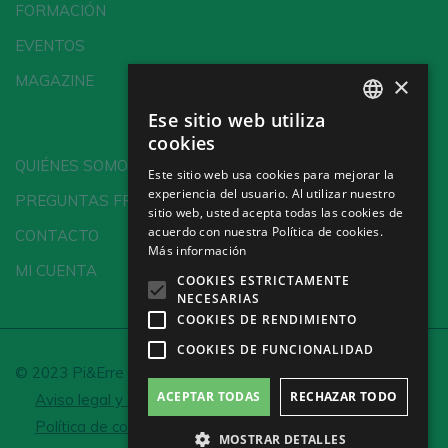
FORMACIÓN
EVENTOS
×
MAGAZINE
Ese sitio web utiliza
SPANISH
cookies
ENGLISH
QUIÉNES SOMOS
Este sitio web usa cookies para mejorar la
experiencia del usuario. Al utilizar nuestro
GERMAN
PREGUNTAS FRECUENTES
sitio web, usted acepta todas las cookies de
CH
acuerdo con nuestra Política de cookies.
CONTACTO
Más información
MI CUENTA
COOKIES ESTRICTAMENTE
NECESARIAS
COOKIES DE RENDIMIENTO
COOKIES DE FUNCIONALIDAD
© 2023 Pi&Erre Comunicación Integral S.L.
ACEPTAR TODAS
RECHAZAR TODO
Aviso legal y Política de privacidad
Política de cookies
Configurar cookies
MOSTRAR DETALLES