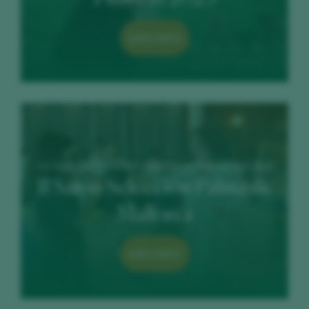
MÁS INFO
24 April 2023 / GPRO Valparaíso Palace and Spa
II Salón Selección Palma de
Mallorca
MÁS INFO