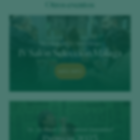
Otros eventos
06 March 2023 / NH Málaga
IV Salón Selección Málaga
MÁS INFO
19 - 21 March 2023 / Messe Dusseldorf
Prowein 2023