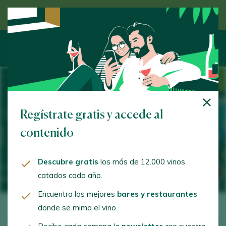
Descubre el vino de la mano de un experto
28 FEBRUARY 2023 / IBEROSTAR LAS LETRAS GRAN VÍA
Regístrate gratis y accede al
XI Salón de los Destilados y el
contenido
Vermut
Descubre gratis
los más de 12.000 vinos
catados cada año.
Encuentra los mejores
bares y restaurantes
donde se mima el vino.
Volvió a Madrid el pasado 28 de febrero, de la mano de