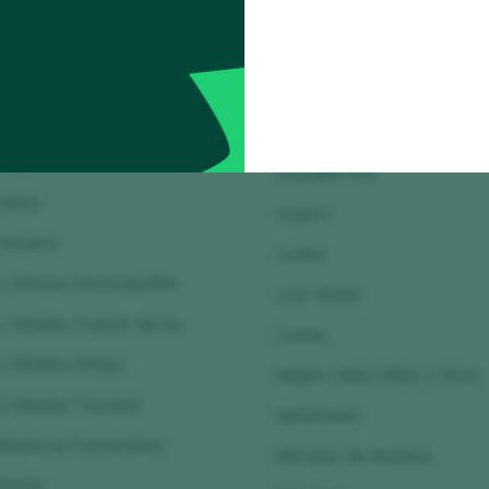
Protos
La Rioja Alta S.A.
rotos (Cigales)
Lagar da Condesa
Roda
Lagar de Besada
Tridente
Lagar de Fornelos
Trus
Llicorella Vins
Vatan
Llopart
izcarra
LoAlto
 Viñedos Monteabellón
Lure Wines
 Viñedos Puente del Ea
Lustau
y Viñedos Shaya
Magna Vides Viñas y Vinos
y Viñedos Tamaral
Marañones
rbaria en Formentera
Marqués de Murrieta
 Armán