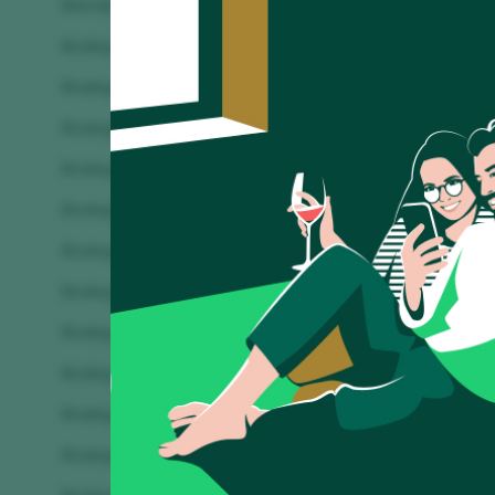
Bernabeleva
Bodegas 
Bodega Aitaren Upategia
Bodegas 
Bodega Cuatro Rayas
Bodegas
Bodega El Grifo
Bodegas 
Bodega Granbazán
Bodegas M
Bodega Otazu
Bodegas 
Bodega S. Arroyo
Bodegas 
Bodega San Roque de la Encina
Bodegas
Bodega Torralba Menorca
Bodegas 
Bodega Valdecuevas
Bodegas 
Bodegas Alonso Conde
Bodegas N
Bodegas Alto Moncayo
Bodegas P