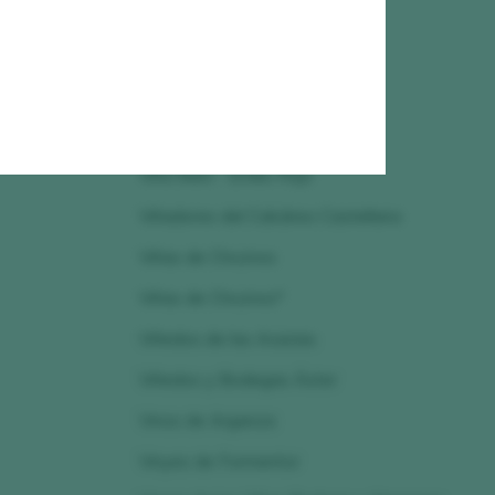
Terroir Sense Fronteres
Torelló
Torre de Oña
Viader
Viña Mein - Emilio Rojo
Viñadores del Calcáreo Castellano
Viñas de Choznos
Viñas de Choznos*
Viñedos de las Acacias
Viñedos y Bodegas Áster
Vinos de Arganza
Vinyes de Formentor