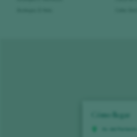
Bodegas El Nido
Celler Ba
Cómo llegar
Av. del Partenón