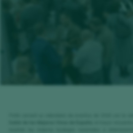
XX
Peñín cerrará su calendario de eventos de 2026 con la cel
Salón de los Mejores Vinos de España
, el mayor encuentr
reunirán las mejores bodegas nacionales e internacion