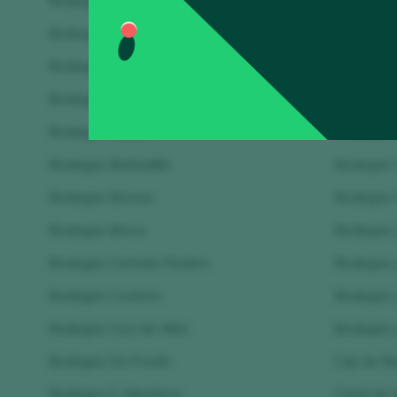
Bodegas Arzuaga
Bodegas 
Bodegas Atalaya
Bodegas P
Bodegas Ateca
Bodegas 
Bodegas Avancia
Bodegas 
Bodegas Baigorri
Bodegas 
Bodegas Barbadillo
Bodegas 
Bodegas Borsao
Bodegas V
Bodegas Breca
Bodegas y
Bodegas Carmelo Rodero
Bodegas y
Bodegas Covitoro
Bodegas 
Bodegas Cruz de Alba
Bodegas 
Bodegas De Postín
Cap de Ba
Bodegas E. Mendoza
Casal de