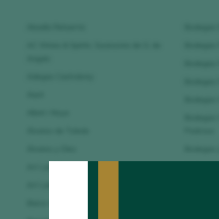
Abadía Retuerta
Bodegas E
AC Wines & Spirits. Sucesores de G. de
Bodegas F
Angulo
Bodegas 
Adegas Castrobrey
Bodegas F
Aiurri
Bodegas 
Albet i Noya
Bodegas H
Álvarez de Toledo
Pedrosa
Álvarez y Díez
Bodegas J
Art Laietà
Bodegas J
Art Laietà d'Alta Alella
Bodegas 
Barco del Corneta
Bodegas 