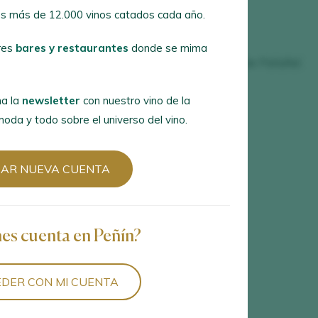
Pepe Mendoza Casa Agrícola
s más de 12.000 vinos catados cada año.
Pirineos
res
bares y restaurantes
donde se mima
Protos Bodegas Ribera Duero de Peñafiel
Queirón Viñedos Familiares
a la
newsletter
con nuestro vino de la
Ramón Bilbao
oda y todo sobre el universo del vino.
n
Ramón Bilbao*
Recaredo
EAR NUEVA CUENTA
Rosario Vera
Rovellats
nes cuenta en Peñín?
Sant Josep Vins
Sei Solo
DER CON MI CUENTA
Terroir al Limit