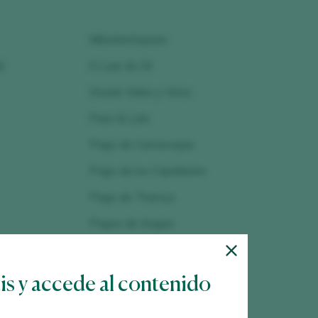
Milsetentayseis
)
O Luar do Sil
Ossian Vides y Vinos
Paco & Lola
Pago de Carraovejas
Pago de los Capellanes
Pago de Tharsys
Pagos de Anguix
Pazo de Barrantes
Pazo de la Cuesta
tis y accede al contenido
Pazo de Rubianes