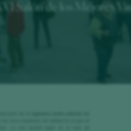
VI Salón de los Mejores Vi
ebración de la
vigésimo sexta edición
del
o de vinos españoles de calidad en el que se
ales. La cita tendrá lugar en el mes de