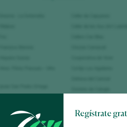
resma - La Soterraña
Celler de Capçanes
illaboa
Celler de les Aus (Art Laietà
Fos
Cellers Can Blau
rancisco Barona
Chozas Carrascal
Hispano Suizas
Cooperativa de Viver
nos. Pérez Pascuas – Viña
Cortijo Los Aguilares
Dehesa del Carrizal
avier San Pedro Ortega
Dominio de Calogía
uan Gil
Dominio del Águila
La Caña
Dominio del Liftado
Regístrate gra
La Horra
Familia Torres