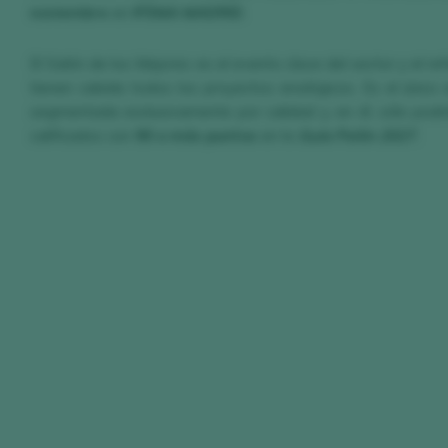
noviembre
en
IFEMA MADRID
.
El Salón de los Mejores es el evento clave del sector y el re
tienen cabida todos los proyectos enológicos. Es el único
segmentada exclusivamente por calidad y, en él, sólo podr
calificados con
90 o más puntos
en la
Guía Peñín 2027
.