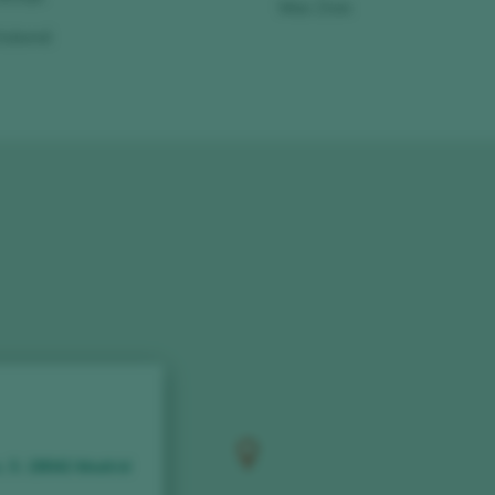
Mas Doix
rtolomé
, 5. 28042 Madrid