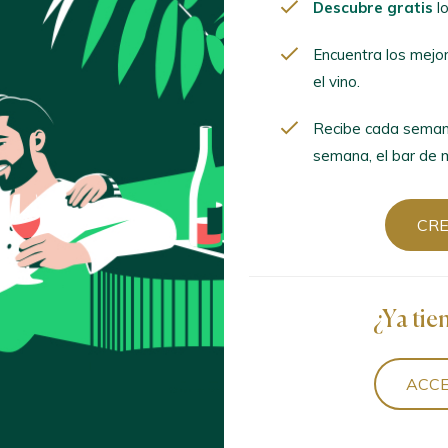
Descubre gratis
lo
Encuentra los mejor
mima el vino.
Encuentra los mejo
el vino.
Recibe cada semana
semana, el bar de mod
Recibe cada seman
semana, el bar de m
CREA
CR
¿Ya tien
¿Ya tie
ACCED
ACCE