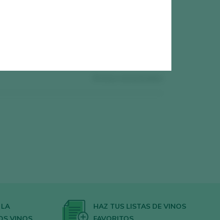
0
vinos encontrados
 LA
HAZ TUS LISTAS DE VINOS
OS VINOS
FAVORITOS