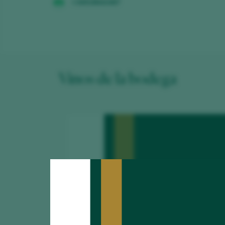
+34918642487
Vinos de la bodega