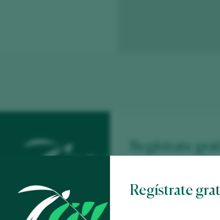
Regístrate grat
contenido
Regístrate gra
Descubre gratis
los