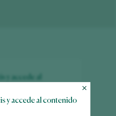
is y accede al
tis y accede al contenido
 más de 12.000 vinos catados cada año.