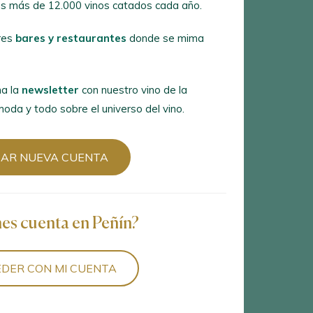
s más de 12.000 vinos catados cada año.
es
bares y restaurantes
donde se
res
bares y restaurantes
donde se mima
 la
newsletter
con nuestro vino de la
a y todo sobre el universo del vino.
a la
newsletter
con nuestro vino de la
oda y todo sobre el universo del vino.
R NUEVA CUENTA
EAR NUEVA CUENTA
es cuenta en Peñín?
nes cuenta en Peñín?
ER CON MI CUENTA
DER CON MI CUENTA