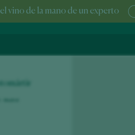
l vino de la mano de un experto
otomártir
 - Madrid