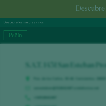
Descubre e
Descubre los mejores vinos.
S.A.T. 1431 San Esteban Pr
Pza. de los Caños, 30-46. Cenicientos. 28650
sanesteban@918642487.e.telefonica.net
+34918642487