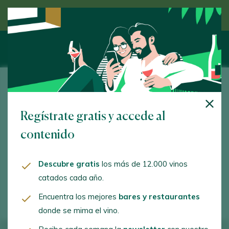
Descubre el vino de la mano de un experto
Bodegas Marqués de Riscal
Regístrate gratis y accede al
Ctra. N-VI, km. 172,600. Rueda. 47490 - Valladolid
contenido
www.marquesderiscal.com
marquesderiscal@marquesderiscal.com
Descubre gratis
los más de 12.000 vinos
catados cada año.
+34983868029
Encuentra los mejores
bares y restaurantes
donde se mima el vino.