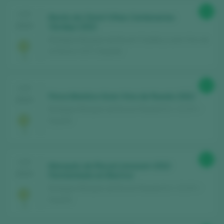
94
CATA
Barón de Chirel Viñas Centenarias
2024
Verdejo 2022
Bodegas Marqués de Riscal / Castilla y León Vino de
la Tierra / I.G.P. / España
93
CATA
Finca Montico Gran Vino de Rueda 2022
2024
Bodegas Marqués de Riscal / Rueda D.O. / D.O.P. /
España
92
CATA
Marqués de Riscal Limousin 2022
2024
Fermentado en Barrica
Bodegas Marqués de Riscal / Rueda D.O. / D.O.P. /
España