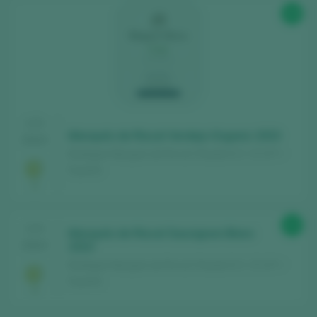
88
CATA
Marqués de Riscal Verdejo Organic 2023
2024
Bodegas Marqués de Riscal / Rueda D.O. / D.O.P. /
España
90
CATA
Marqués de Riscal Sauvignon Blanc
2024
2023
Bodegas Marqués de Riscal / Rueda D.O. / D.O.P. /
España