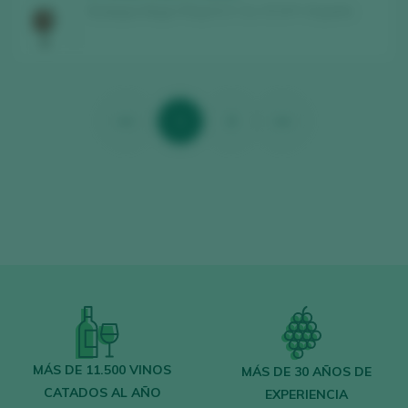
Bodegas Muga / Rioja D.O. Ca. / D.O.P. / España
<<
1
2
>>
MÁS DE 11.500 VINOS
MÁS DE 30 AÑOS DE
CATADOS AL AÑO
EXPERIENCIA