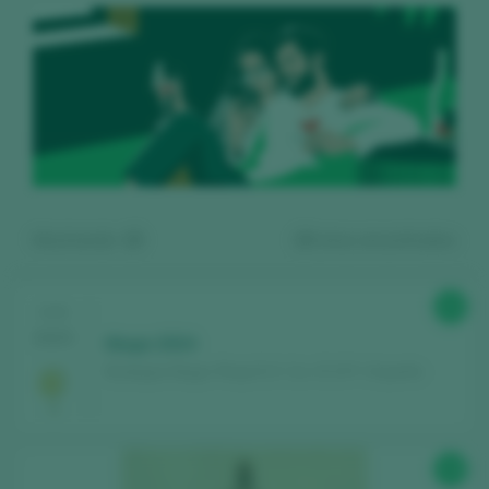
Mostrando:
15
19
vinos encontrados
90
CATA
2025
Muga 2024
Bodegas Muga / Rioja D.O. Ca. / D.O.P. / España
Regístrate gratis y accede al
98
contenido