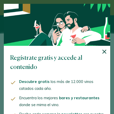
Descubre el vino de la mano de un experto
Bodegas Muga
Regístrate gratis y accede al
Avda. Vizcaya, s/n. Haro. 26200 - La Rioja
contenido
www.bodegasmuga.com
visitas@bodegasmuga.com
Descubre gratis
los más de 12.000 vinos
catados cada año.
+34941306060
Encuentra los mejores
bares y restaurantes
donde se mima el vino.