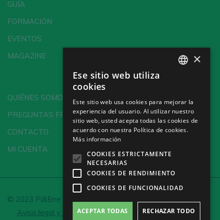
GUÍA
FORMACIÓN
EVENTOS
×
MAGAZINE
Ese sitio web utiliza
SPANISH
cookies
ENGLISH
QUIÉNES SOMOS
Este sitio web usa cookies para mejorar la
experiencia del usuario. Al utilizar nuestro
GERMAN
PREGUNTAS FRECUENTES
sitio web, usted acepta todas las cookies de
CH
acuerdo con nuestra Política de cookies.
CONTACTO
Más información
MI CUENTA
COOKIES ESTRICTAMENTE
NECESARIAS
COOKIES DE RENDIMIENTO
COOKIES DE FUNCIONALIDAD
© 2023 Pi&Erre Comunicación Integral S.L.
ACEPTAR TODAS
RECHAZAR TODO
Aviso legal y Política de privacidad