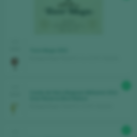
Descubre gratis
los más de 12.000 vinos
catados cada año.
Encuentra los mejores
bares y
CATA
restaurantes
donde se mima el vino.
2025
Torre Muga 2021
Recibe cada semana la
newsletter
con
Bodegas Muga / Rioja D.O. Ca. / D.O.P. / España
nuestro vino de la semana, el bar de moda
y todo sobre el universo del vino.
93
CATA
CREAR NUEVA CUENTA
Conde de Haro Magnum Milésimé 2012
2025
Gran Reserva Brut Nature
Bodegas Muga / Cava D.O. / D.O.P. / España
¿Ya tienes cuenta en Peñín?
92
CATA