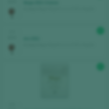
2025
ACCEDER CON MI CUENTA
Muga 2021 Crianza
Bodegas Muga / Rioja D.O. Ca. / D.O.P. / España
96
CATA
2025
Aro 2021
Bodegas Muga / Rioja D.O. Ca. / D.O.P. / España
95
CATA