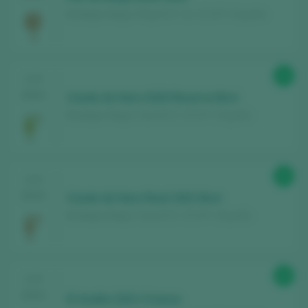
Bodegas Muga / Rioja D.O. Ca. / D.O.P. / España
90
CATA
2024
Conde de Haro 2020 Reserva Brut
Bodegas Muga / Cava D.O. / D.O.P. / España
90
CATA
2024
Conde de Haro Rosé 2021 Brut
Bodegas Muga / Cava D.O. / D.O.P. / España
89
CATA
2024
El Andén 2021 Crianza