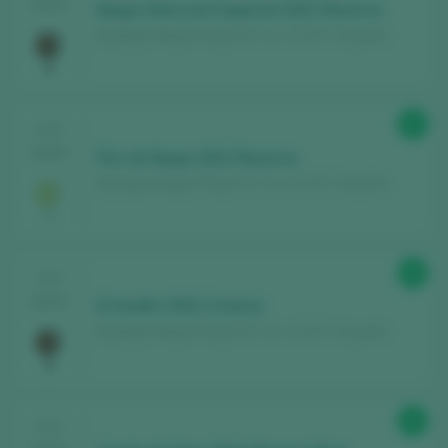
2025
Muga Selección Especial 2021 Reserva
Bodegas Muga / Rioja D.O. Ca. / D.O.P. / España
93
CATA
2025
Flor de Muga 2022 Reserva
Bodegas Muga / Rioja D.O. Ca. / D.O.P. / España
90
CATA
2025
El Andén 2022 Crianza
Bodegas Muga / Rioja D.O. Ca. / D.O.P. / España
90
CATA