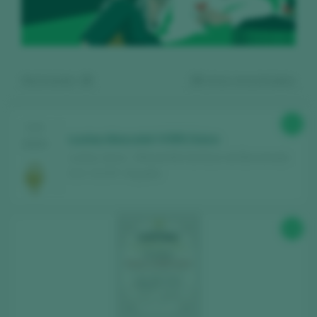
Mostrando:
15
20
vinos encontrados
95
CATA
Lustau Moscatel VORS Dulce
2025
Lustau / Jerez - Manzanilla Sanlúcar de Barrameda
D.O. / D.O.P. / España
Regístrate gratis y accede al
96
contenido
Descubre gratis
los más de 12.000 vinos
catados cada año.