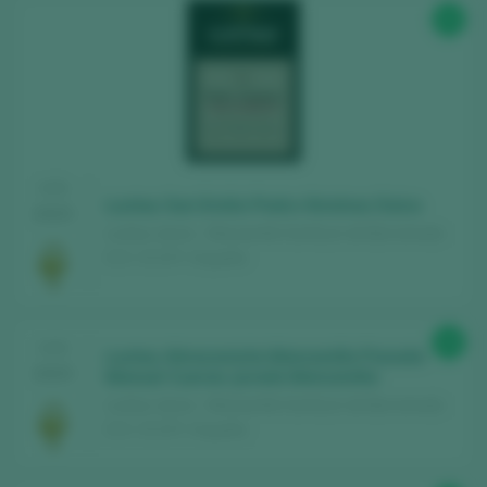
93
CATA
Lustau San Emilio Pedro Ximénez Dulce
2025
Lustau / Jerez - Manzanilla Sanlúcar de Barrameda
D.O. / D.O.P. / España
96
CATA
Lustau Almacenista Manzanilla Pasada
2025
Manuel Cuevas Jurado Manzanilla
Lustau / Jerez - Manzanilla Sanlúcar de Barrameda
D.O. / D.O.P. / España