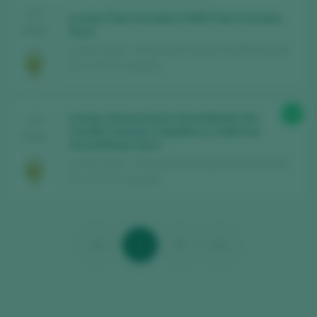
CATA
Lustau Palo Cortado VORS Palo Cortado
2024
Seco
Lustau / Jerez - Manzanilla Sanlúcar de Barrameda
D.O. / D.O.P. / España
95
Lustau Almacenista Amontillado del
CATA
Castillo Antonio Caballero y Sobrinos
2024
Amontillado Seco
Lustau / Jerez - Manzanilla Sanlúcar de Barrameda
D.O. / D.O.P. / España
<<
1
2
>>