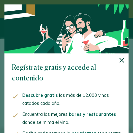
Descubre el vino de la mano de un experto
Lustau
Regístrate gratis y accede al
Arcos, 53. Jerez de la Frontera. 11402 - Cádiz
contenido
www.lustau.es
lustau@lustau.es
Descubre gratis
los más de 12.000 vinos
catados cada año.
+34956341597
Encuentra los mejores
bares y restaurantes
donde se mima el vino.