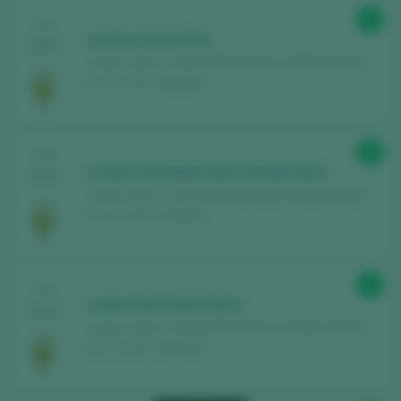
91
CATA
Lustau Jarana Fino
2025
Lustau / Jerez - Manzanilla Sanlúcar de Barrameda
D.O. / D.O.P. / España
91
CATA
Lustau Península Palo Cortado Seco
2025
Lustau / Jerez - Manzanilla Sanlúcar de Barrameda
D.O. / D.O.P. / España
91
CATA
Lustau East India Dulce
2025
Lustau / Jerez - Manzanilla Sanlúcar de Barrameda
D.O. / D.O.P. / España