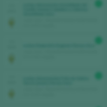
95
Lustau Almacenista Amontillado del
CATA
Castillo Antonio Caballero y Sobrinos
2025
Amontillado Seco
Lustau / Jerez - Manzanilla Sanlúcar de Barrameda
D.O. / D.O.P. / España
92
CATA
Lustau Emperatriz Eugenia Oloroso Seco
2025
Lustau / Jerez - Manzanilla Sanlúcar de Barrameda
D.O. / D.O.P. / España
94
CATA
Lustau Almacenistas Pata de Gallina
2024
García Jarana Oloroso Seco
Lustau / Jerez - Manzanilla Sanlúcar de Barrameda
D.O. / D.O.P. / España