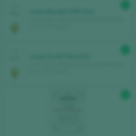
95
CATA
Lustau Moscatel VORS Dulce
2024
Lustau / Jerez - Manzanilla Sanlúcar de Barrameda
D.O. / D.O.P. / España
92
CATA
Lustau Fino del Puerto Fino
2024
Lustau / Jerez - Manzanilla Sanlúcar de Barrameda
D.O. / D.O.P. / España
98