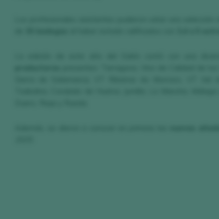
Los profesionales asistentes pudieron catar una selección
de
35 bodegas
al haber estado calificados con
3,4 o 5 estr
La edición de este año del Salón contó con una divers
productoras
presentes: Tarragona, Vino de Calidad de los
Sierra de Salamanca, VT Ribeiras do Morrazo, VT Val do
Txakolina, Condado de Huelva, Jumilla, La Mancha, Málaga 
Duero, Rioja y Rueda.
Además, se dieron a conocer en primicia las
nuevas añad
2025
.