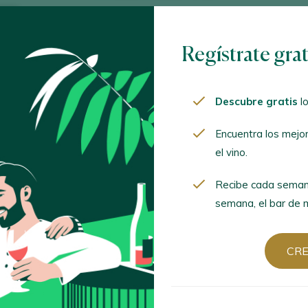
Regístrate gra
Descubre gratis
lo
Encuentra los mejo
el vino.
Recibe cada seman
semana, el bar de m
CR
Cómo fue el evento