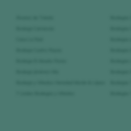
Álvarez de Toledo
Bodegas 
Bodega Carrascas
Bodegas 
Casa La Rad
Bodegas d
Bodega Cuatro Rayas
Bodegas E
Bodega El Abuelo Flores
Bodegas 
Bodega Jiménez-Vila
Bodegas
Bodega y Viñedos Heredad Morán & López
Bodegas 
7 Lindes Bodegas y Viñedos
Bodegas 