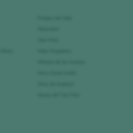
Parajes del Valle
Reboraina
Vael Wine
Alfaro
Vides Singulares
Viñedos de las Acacias
Vinos David Auñón
Vinos de Arganza
Vinyes del Tiet Pere