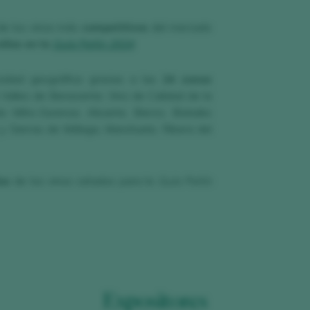
 de los vinos más
competitivos
del mercado
ellas en la
Guía Peñín 2024
.
idad geográfica gracias a las
24 zonas
 Valles de Benavente, Vino de Calidad de la
 Miño-Ourense, Alicante, Bierzo, Bizkaiko
y Sierras de Málaga, Manchuela, Ribera del
as
de los vinos catados para la
Guía Peñín
Expositores