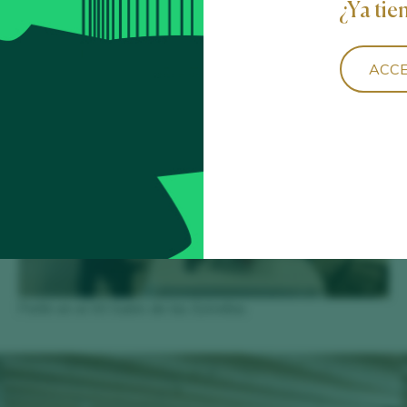
¿Ya tie
ACCE
Peñín en el XII Salón de las Estrellas