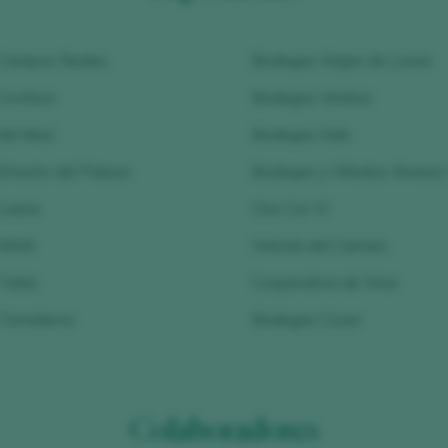
Campos Reales
Bodegas Virgen de Lorea
Covitoro
Bodegas Viriatus
el Muni
Bodegas Xalo
rnesto del Palacio
Bodegas y Viñedos Alvarez 
Launa
Clos Cor Ví
 MAM
Vinícola del Carmen
Tobía
Cooperativa de Viver
Torrederos
Bodegas Cozar
Colaboradores