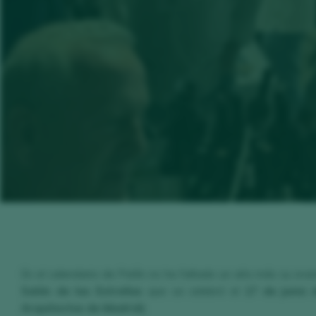
En el calendario de Peñín no ha faltado un año más su ev
Salón de las Estrellas
que se celebró el
17 de junio 
Arquitectos de Madrid)
.