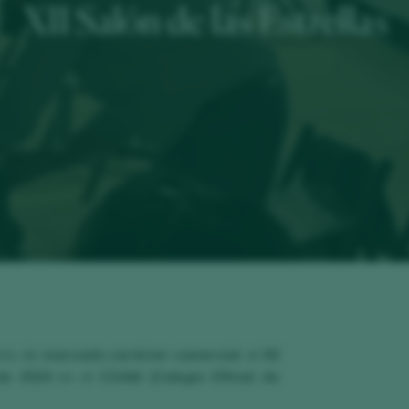
XII Salón de las Estrellas
ento de
marcado carácter comercial
, el
XII
de 2024
en el
COAM (Colegio Oficial de