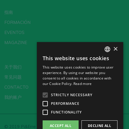
指南
FORMACIÓN
EVENTOS
MAGAZINE
×
This website uses cookies
SPANISH
关于我们
This website uses cookies to improve user
ENGLISH
experience. By using our website you
常见问题
consent to all cookies in accordance with
GERMAN
our Cookie Policy.
Read more
CONTACTO
CH
STRICTLY NECESSARY
我的账户
PERFORMANCE
FUNCTIONALITY
ACCEPT ALL
DECLINE ALL
© 2019 Pi&Erre Comunicación Integral S.L.