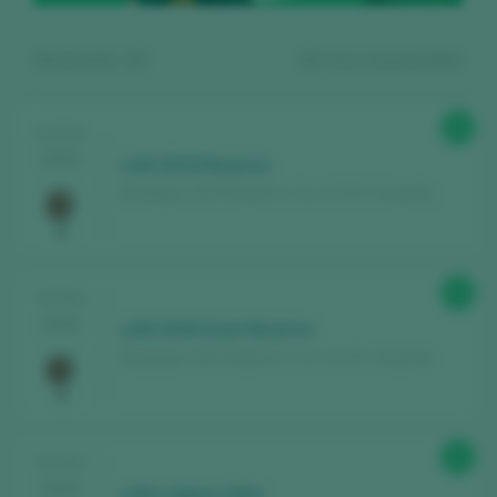
Mostrando:
13
13
vinos encontrados
90
TASTING
2025
LAN 2019 Reserva
Bodegas LAN / Rioja D.O. Ca. / D.O.P. / España
Regístrate gratis y accede al
92
TASTING
contenido
2025
LAN 2018 Gran Reserva
Bodegas LAN / Rioja D.O. Ca. / D.O.P. / España
Descubre gratis
los más de 12.000 vinos
catados cada año.
Encuentra los mejores
bares y
92
TASTING
restaurantes
donde se mima el vino.
2025
LAN a Mano 2021