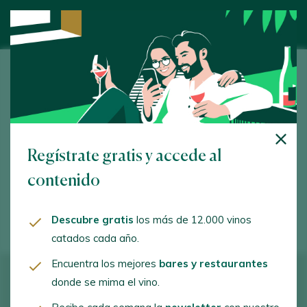
Bodegas LAN
Paraje del Buicio, s/n. Fuenmayor. 26360 - La Rioja
www.bodegaslan.com
Regístrate gratis y accede al
info@bodegaslan.com
contenido
+34941450950
Descubre gratis
los más de 12.000 vinos
catados cada año.
Encuentra los mejores
bares y restaurantes
donde se mima el vino.