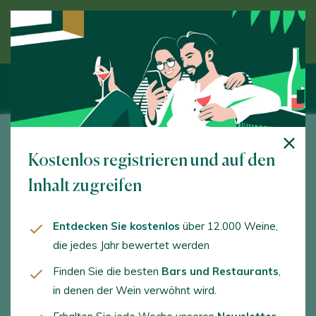
Entdecken Sie den Wein unter Anleitung eines
Experten
Bodegas LAN
Kostenlos registrieren und auf den
Paraje del Buicio, s/n. Fuenmayor. 26360 - La Rioja
Inhalt zugreifen
www.bodegaslan.com
Entdecken Sie kostenlos
über 12.000 Weine,
info@bodegaslan.com
die jedes Jahr bewertet werden
+34941450950
Finden Sie die besten
Bars und Restaurants
,
in denen der Wein verwöhnt wird.