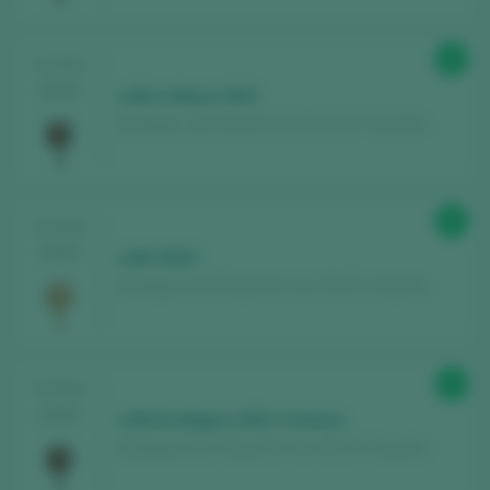
Weine, die jedes Jahr bewertet werden
Finden Sie die besten
Bars und
92
TASTING
Restaurants
, in denen der Wein verwöhnt
2025
LAN a Mano 2021
wird.
Bodegas LAN / Rioja D.O. Ca. / D.O.P. / España
Erhalten Sie jede Woche unseren
Newsletter
mit unserem Wein der Woche,
der angesagtesten Bar und allem rund um
87
TASTING
die Welt des Weins.
2025
LAN 2024
Bodegas LAN / Rioja D.O. Ca. / D.O.P. / España
NEUES KONTO ERSTELLEN
91
TASTING
Sie haben bereits ein Peñín-Konto?
2025
LAN Ecológico 2021 Crianza
Bodegas LAN / Rioja D.O. Ca. / D.O.P. / España
MIT MEINEM KONTO ANMELDEN