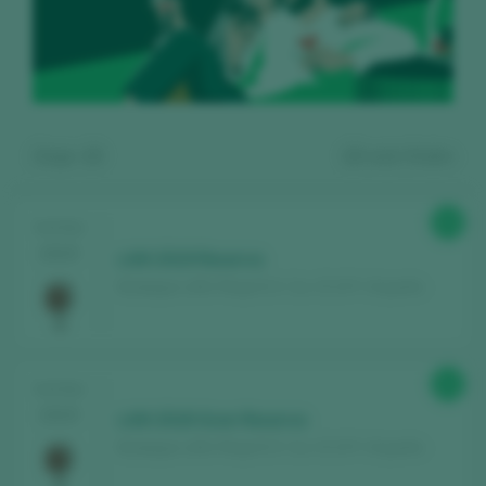
Zeige:
13
13
wein finden
90
TASTING
2025
LAN 2019 Reserva
Bodegas LAN / Rioja D.O. Ca. / D.O.P. / España
Kostenlos registrieren und auf
92
TASTING
den Inhalt zugreifen
2025
LAN 2018 Gran Reserva
Bodegas LAN / Rioja D.O. Ca. / D.O.P. / España
Entdecken Sie kostenlos
über 12.000