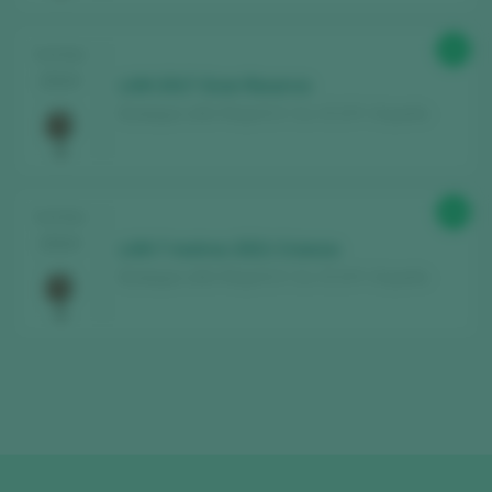
92
TASTING
2024
LAN 2017 Gran Reserva
Bodegas LAN / Rioja D.O. Ca. / D.O.P. / España
90
TASTING
2024
LAN 7 metros 2021 Crianza
Bodegas LAN / Rioja D.O. Ca. / D.O.P. / España