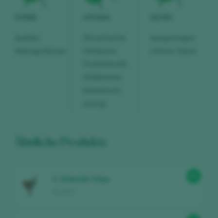
FARBE
AROMA
MUND
dunkles
Zitrusfrüchte,
ausgewogen,
Mahagonibraun
Himbeere,
schöne Säure
Früchtekonfit,
Wildkräuter,
balsamisch,
würzig
Ähnliche Produkte
95
V. Atamán Viejo
España