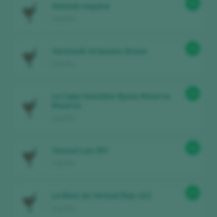
95
Atamán Inquina
España
94
Vermouth Artesano Alvear
España
94
La Copa González Byass Reserva
Reserva
España
94
Vermut Luis XIV
España
94
La Bota de Vermut Rojo 122
España