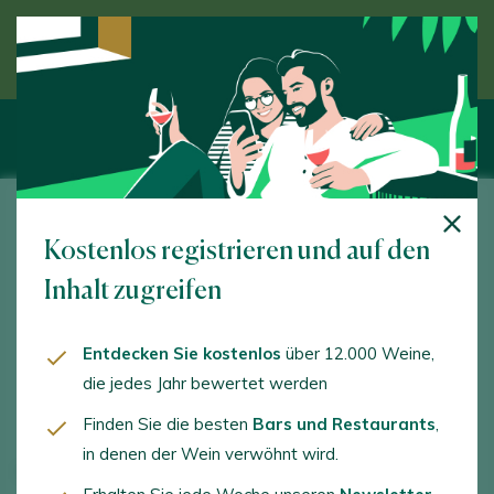
Entdecken Sie den Wein unter Anleitung eines
Experten
Kostenlos registrieren und auf den
Bocamanga Barrica
Inhalt zugreifen
91
Entdecken Sie kostenlos
über 12.000 Weine,
die jedes Jahr bewertet werden
Verkostung 2020
Finden Sie die besten
Bars und Restaurants
,
in denen der Wein verwöhnt wird.
TYP
Rot