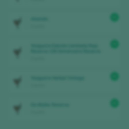
93
Atamán
España
93
Yzaguirre Edición Limitada Rojo
Reserva 130 Aniversario Reserva
España
93
Yzaguirre Herbal Vintage
España
93
De Muller Reserva
España