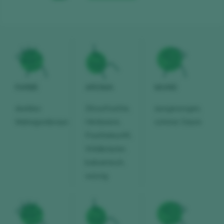
FARBE
AROMA
MUND
dunkles
Zitrusfrüchte,
ausgewogen,
Mahagonibraun
Himbeere,
schöne Säure
Früchtekonfit,
Wildkräuter,
balsamisch,
würzig