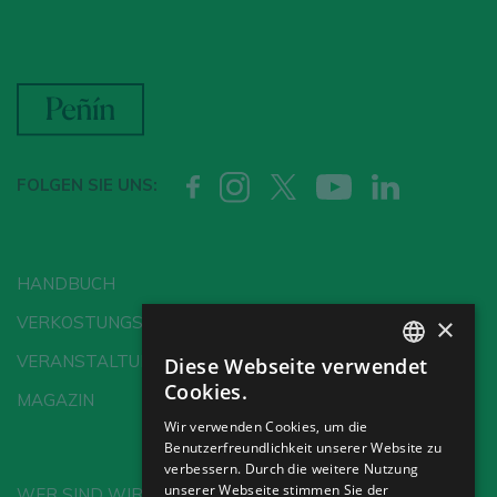
FOLGEN SIE UNS:
HANDBUCH
×
VERKOSTUNGSSCHULE
VERANSTALTUNGEN
Diese Webseite verwendet
SPANISH
Cookies.
MAGAZIN
ENGLISH
Wir verwenden Cookies, um die
Benutzerfreundlichkeit unserer Website zu
GERMAN
verbessern. Durch die weitere Nutzung
CH
unserer Webseite stimmen Sie der
WER SIND WIR?