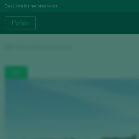
Descubre los mejores vinos.
首页
/
/ Bodegas Dominio de Atauta
酒庄