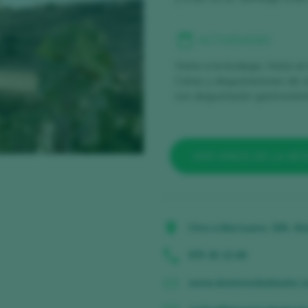
ACTIVIDADES
Visita a la bodega, Visita al
Catas y degustaciones de v
con degustación gastronóm
VER VINOS DE LA B
Ctra a Morcuera, S/N, At
975 35 13 49
www.dominiodeatauta.c