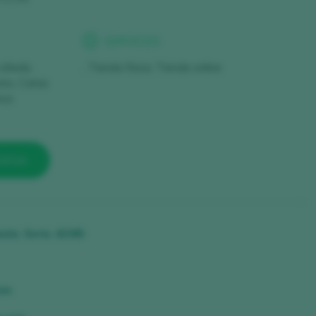
SERVICIOS
 viñedo,
, Tienda física, Tienda online
ino, Catas
ica
ODEGA
auta, Soria, 42345
om