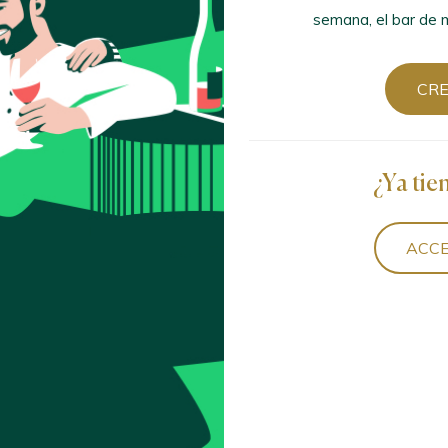
semana, el bar de m
CR
¿Ya tie
ACCE