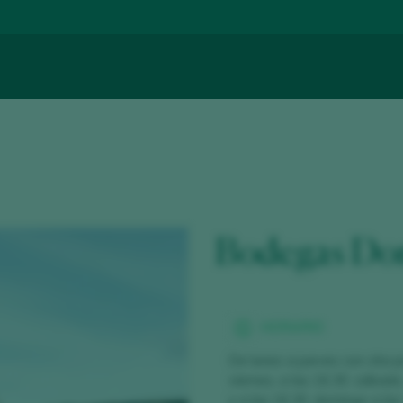
Bodegas Dom
HORARIO
De lunes a jueves con cita p
viernes, a las 16.30. sábado
y a las 16.30. domingo a las