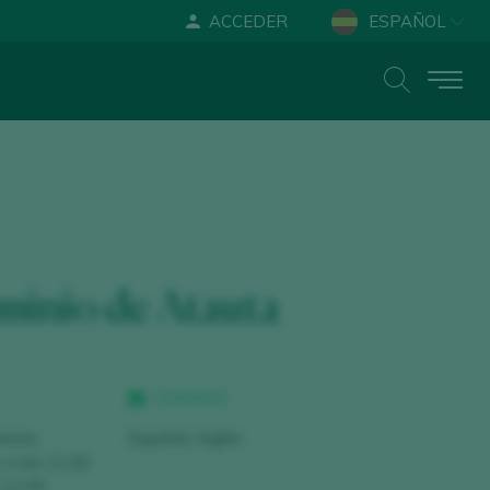
ACCEDER
ESPAÑOL
ENGLISH
DEUTSCH
inio de Atauta
IDIOMAS
revia.
Español, Inglés
, a las 11.00
 11.00