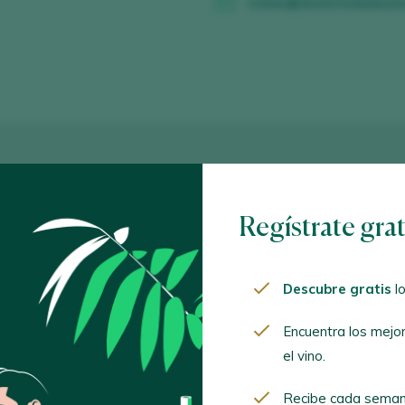
visitas@dominiodeataut
Regístrate gra
Descubre gratis
lo
Encuentra los mejo
el vino.
Recibe cada seman