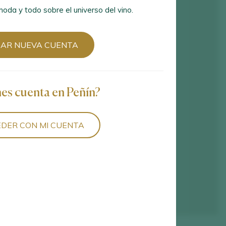
oda y todo sobre el universo del vino.
EAR NUEVA CUENTA
nes cuenta en Peñín?
DER CON MI CUENTA