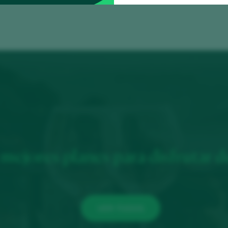
mejores planes para disfrutar d
VER TODOS