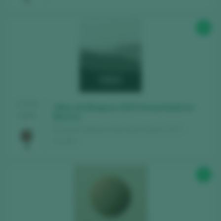
Weine, die jedes Jahr bewertet werden
Finden Sie die besten
Bars und
93
Restaurants
, in denen der Wein verwöhnt
wird.
Erhalten Sie jede Woche unseren
Newsletter
mit unserem Wein der Woche,
der angesagtesten Bar und allem rund um
TASTING
die Welt des Weins.
Obac de Binigrau 2023 Fermentado en
2025
Barrica
Binigrau / Mallorca Vino de la Tierra / I.G.P. /
NEUES KONTO ERSTELLEN
España
93
Sie haben bereits ein Peñín-Konto?
MIT MEINEM KONTO ANMELDEN