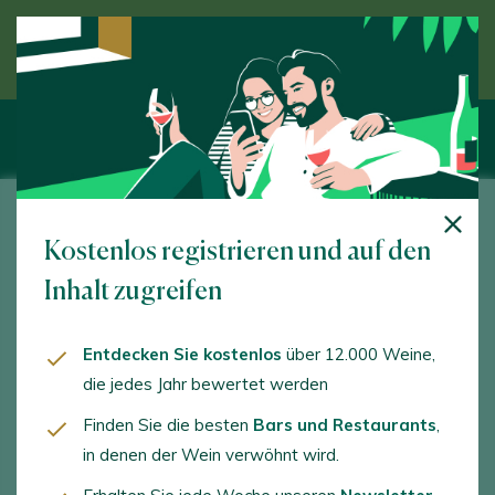
Entdecken Sie den Wein unter Anleitung eines
Experten
Binigrau
Kostenlos registrieren und auf den
Fiol, 33. Biniali. 07143 - Illes Balears/Islas Baleares
Inhalt zugreifen
www.binigrau.es
Entdecken Sie kostenlos
über 12.000 Weine,
info@binigrau.es
die jedes Jahr bewertet werden
+34971512023
Finden Sie die besten
Bars und Restaurants
,
in denen der Wein verwöhnt wird.