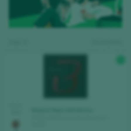
Zeige:
11
11
wein finden
93
Kostenlos registrieren und auf
TASTING
den Inhalt zugreifen
Binigrau Negre 2023 Barrica
2025
Binigrau / Mallorca Vino de la Tierra / I.G.P. /
Entdecken Sie kostenlos
über 12.000
España