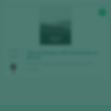
92
TASTING
Obac de Binigrau 2022 Fermentado en
2024
Barrica
Binigrau / Mallorca Vino de la Tierra / I.G.P. /
España