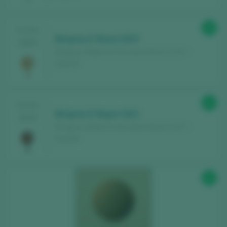
90
TASTING
Binigrau E-Rosat 2024
2025
Binigrau / Mallorca Vino de la Tierra / I.G.P. /
España
91
TASTING
Binigrau E-Negre 2021
2025
Binigrau / Mallorca Vino de la Tierra / I.G.P. /
España
93