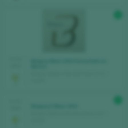
91
TASTING
Binigrau Blanc 2023 Fermentado en
2024
Barrica
Binigrau / Mallorca Vino de la Tierra / I.G.P. /
España
91
TASTING
Binigrau E-Blanc 2023
2024
Binigrau / Mallorca Vino de la Tierra / I.G.P. /
España