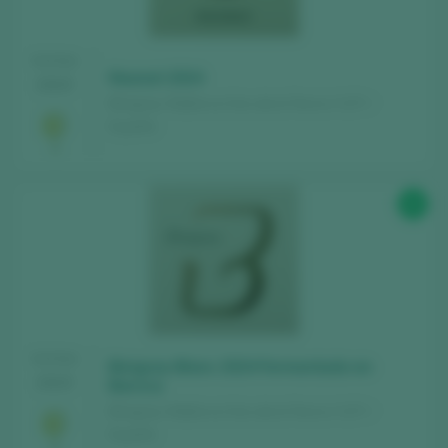
TASTING
Nounat 2024
2025
Binigrau / Mallorca Vino de la Tierra / I.G.P. /
España
92
TASTING
Binigrau Blanc 2024 Fermentado en
2025
Barrica
Binigrau / Mallorca Vino de la Tierra / I.G.P. /
España