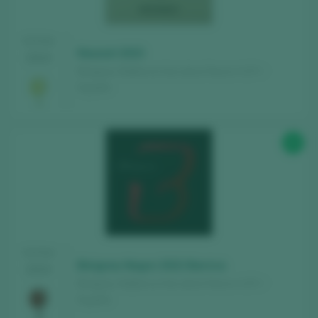
TASTING
Nounat 2023
2024
Binigrau / Mallorca Vino de la Tierra / I.G.P. /
España
93
TASTING
Binigrau Negre 2022 Barrica
2024
Binigrau / Mallorca Vino de la Tierra / I.G.P. /
España