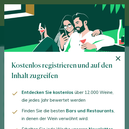
Entdecken Sie den Wein unter Anleitung eines
Experten
Bodega Aliste
Kostenlos registrieren und auf den
Plaza de España, 4. Figueruela de Abajo. 49520 -
Inhalt zugreifen
Zamora
Entdecken Sie kostenlos
über 12.000 Weine,
www.vinosdealiste.com
die jedes Jahr bewertet werden
javier@hacedordevino.com
Finden Sie die besten
Bars und Restaurants
,
+34676986570
in denen der Wein verwöhnt wird.