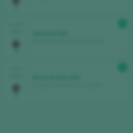
Entdecken Sie kostenlos
über 12.000
Weine, die jedes Jahr bewertet werden
Finden Sie die besten
Bars und
89
TASTING
Restaurants
, in denen der Wein verwöhnt
2024
Llamoricas 2022
wird.
Bodega Aliste / Vino de Mesa / España
Erhalten Sie jede Woche unseren
Newsletter
mit unserem Wein der Woche,
der angesagtesten Bar und allem rund um
89
TASTING
die Welt des Weins.
2024
Marina de Aliste 2022
Bodega Aliste / Vino de Mesa / España
NEUES KONTO ERSTELLEN
Sie haben bereits ein Peñín-Konto?