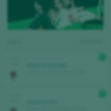
Zeige:
4
4
wein finden
87
TASTING
2025
Marina de Aliste 2023
Bodega Aliste / Vino de Mesa / España
Kostenlos registrieren und auf
89
TASTING
den Inhalt zugreifen
2025
Llamoricas 2023
Bodega Aliste / Vino de Mesa / España