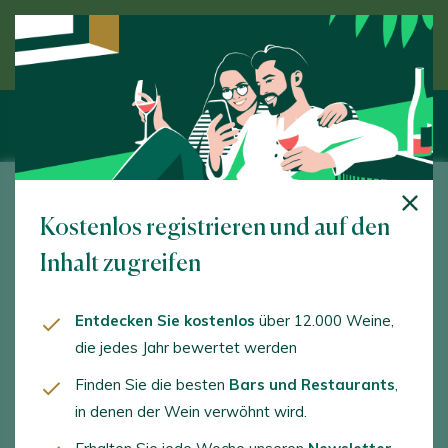
Entdecken Sie den Wein unter Anleitung eines
Experten
Bodegas Araco
Kostenlos registrieren und auf den
Ctra. Lapuebla, s/n. Laguardia. 01300 - Araba/Álava
Inhalt zugreifen
www.bodegasaraco.com
Entdecken Sie kostenlos
über 12.000 Weine,
araco@bodegasaraco.com
die jedes Jahr bewertet werden
+34945600209
Finden Sie die besten
Bars und Restaurants
,
in denen der Wein verwöhnt wird.
+34945600067