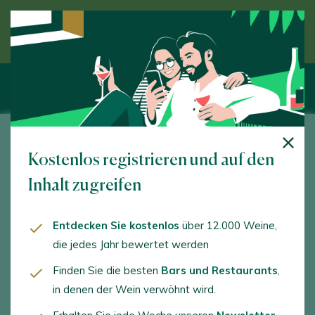
Entdecken Sie den Wein unter Anleitung eines
Experten
Bodegas García de Olano
Kostenlos registrieren und auf den
Ctra. Vitoria, s/n. Páganos. 01309 - Araba/Álava
Inhalt zugreifen
www.garciadeolano.com
Entdecken Sie kostenlos
über 12.000 Weine,
info@garciadeolano.com
die jedes Jahr bewertet werden
+34945621146
Finden Sie die besten
Bars und Restaurants
,
in denen der Wein verwöhnt wird.