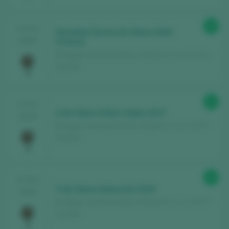
88
TASTING
Heredad García de Olano 2020
2024
Crianza
Bodegas García de Olano / Rioja D.O. Ca. / D.O.P. /
España
89
TASTING
3 de Olano Viñas Viejas 2017
2024
Bodegas García de Olano / Rioja D.O. Ca. / D.O.P. /
España
89
TASTING
3 de Olano Selección 2019
2024
Bodegas García de Olano / Rioja D.O. Ca. / D.O.P. /
España