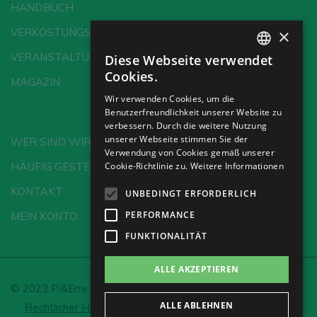
HANDBUCH
×
VERKOSTUNGSSCHULE
VERANSTALTUNGEN
Diese Webseite verwendet
SPANISH
Cookies.
MAGAZIN
ENGLISH
Wir verwenden Cookies, um die
Benutzerfreundlichkeit unserer Website zu
GERMAN
verbessern. Durch die weitere Nutzung
CH
unserer Webseite stimmen Sie der
WER SIND WIR?
Verwendung von Cookies gemäß unserer
HÄUFIG GESTELLTE FRAGEN
Cookie-Richtlinie zu.
Weitere Informationen
KONTAKT
UNBEDINGT ERFORDERLICH
PERFORMANCE
MEIN KONTO
FUNKTIONALITÄT
ALLE AKZEPTIEREN
© 2023 Pi&Erre Comunicación Integral S.L.
ALLE ABLEHNEN
Rechtlicher Hinweis und Datenschutz