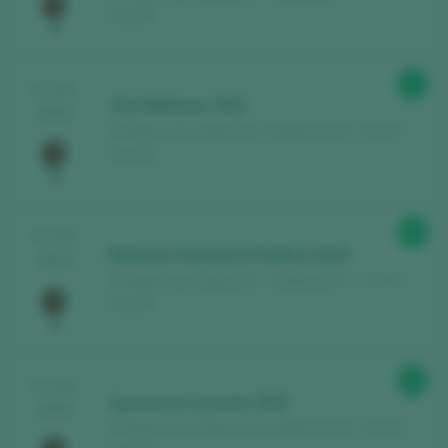
España
92
TASTING
Clos Baltasar 2022
2024
Bodegas San Alejandro / Calatayud D.O. / D.O.P. /
España
89
TASTING
Baltasar Gracián El Político 2023
2024
Bodegas San Alejandro / Calatayud D.O. / D.O.P. /
España
88
TASTING
Querencia Corache 2023
2024
Bodegas San Alejandro / Calatayud D.O. / D.O.P. /