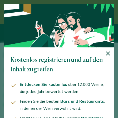
Entdecken Sie den Wein unter Anleitung eines
Experten
Bodegas San Alejandro
Kostenlos registrieren und auf den
Ctra. Calatayud - Cariñena, Km. 16. Miedes de Aragón.
Inhalt zugreifen
50330 - Zaragoza
Entdecken Sie kostenlos
über 12.000 Weine,
www.san-alejandro.com
die jedes Jahr bewertet werden
sergio@san-alejandro.com
Finden Sie die besten
Bars und Restaurants
,
+34671019760
in denen der Wein verwöhnt wird.