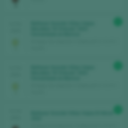
MIT MEINEM KONTO ANMELDEN
91
Baltasar Gracián Viñas Viejas
TASTING
Macabeo “El Oráculo” 2023
2025
Fermentado en Barrica
Bodegas San Alejandro / Calatayud D.O. / D.O.P. /
España
91
Baltasar Gracián Viñas Viejas
TASTING
Macabeo “El Oráculo” 2022
2024
Fermentado en Barrica
Bodegas San Alejandro / Calatayud D.O. / D.O.P. /
España
90
TASTING
Baltasar Gracián Viñas Viejas El Héroe
2024
2022
Bodegas San Alejandro / Calatayud D.O. / D.O.P. /