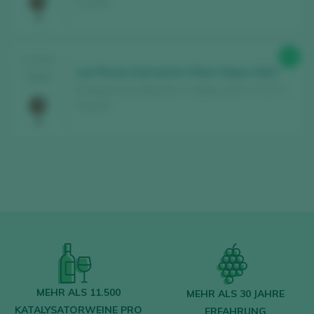
España
91
TASTING
Las Rocas Garnacha Viñas Viejas 2022
2024
Bodegas San Alejandro / Calatayud D.O. / D.O.P. /
España
MEHR ALS 11.500
MEHR ALS 30 JAHRE
KATALYSATORWEINE PRO
ERFAHRUNG