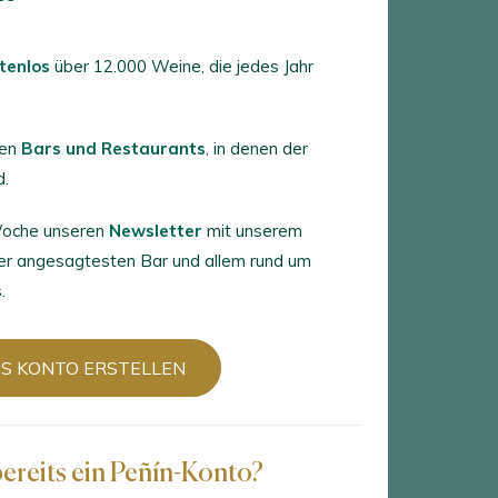
tenlos
über 12.000 Weine, die jedes Jahr
ten
Bars und Restaurants
, in denen der
d.
8
wein finden
 Woche unseren
Newsletter
mit unserem
er angesagtesten Bar und allem rund um
.
S KONTO ERSTELLEN
bereits ein Peñín-Konto?