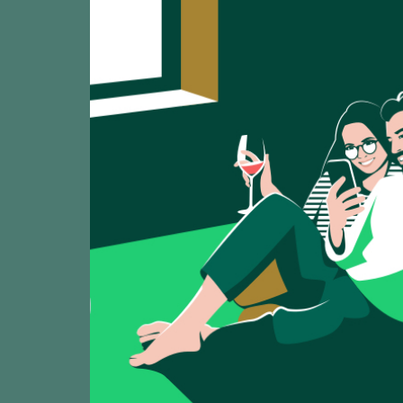
Zeige:
8
Lo de Pepitín
TASTING
93
2025
Colección de Ton
Las Blancas T
TASTING
92
2025
Colección de Ton