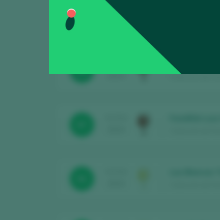
Fondillón Luis
TASTING
97
2025
Colección de Ton
Luis XIV Vino
TASTING
94
2024
Colección de Ton
Fondillón Luis
TASTING
97
2024
Colección de Ton
Las Blancas T
TASTING
92
2024
Colección de Ton