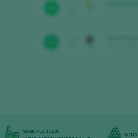
Luis XIV Bris
TASTING
91
2024
Colección de Ton
Luis XIV Ánfo
TASTING
91
2024
Colección de Ton
MEHR ALS 11.500
MEHR 