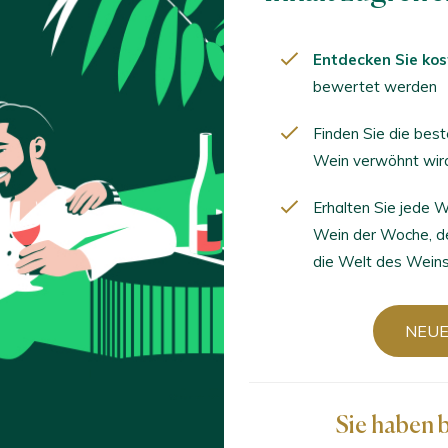
Entdecken Sie kos
bewertet werden
Sortieren nach
Finden Sie die bes
Wein verwöhnt wir
Erhalten Sie jede
Wein der Woche, d
 2023
die Welt des Weins
eles Centenarios / Alicante D.O. / D.O.P. / España
NEUE
radicionales 2024
eles Centenarios / Alicante D.O. / D.O.P. / España
Sie haben 