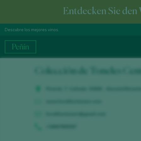
Entdecken Sie den 
Descubre los mejores vinos.
Colección de Toneles Cen
Pinaret, 7. Cañada. 03409 - Alacant/Alicant
www.fondillonluisxiv.com
fondillonluisxiv@gmail.com
+34667669287