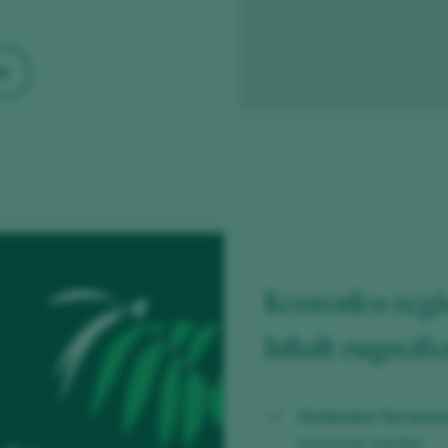
N
Kostenlos regi
Inhalt zugreif
Entdecken Sie koste
bewertet werden