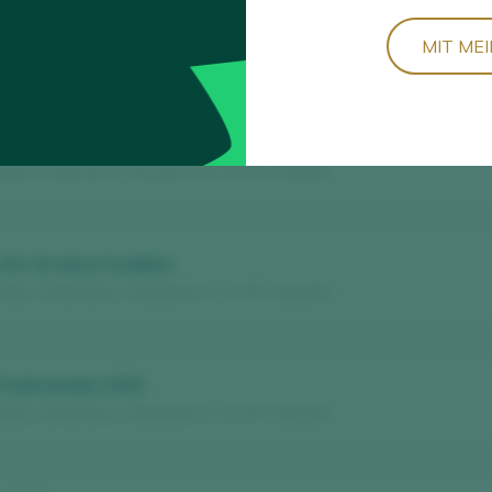
 XIV 50 años (Tonel La Calera) Fondillón
MIT ME
eles Centenarios / Alicante D.O. / D.O.P. / España
 Noble Solera
eles Centenarios / Alicante D.O. / D.O.P. / España
 XIV 25 años Fondillón
eles Centenarios / Alicante D.O. / D.O.P. / España
radicionales 2023
eles Centenarios / Alicante D.O. / D.O.P. / España