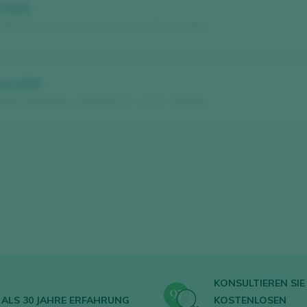
at 2023
eles Centenarios / Alicante D.O. / D.O.P. / España
ras 2023
eles Centenarios / Alicante D.O. / D.O.P. / España
KONSULTIEREN SIE 
ALS 30 JAHRE ERFAHRUNG
KOSTENLOSEN