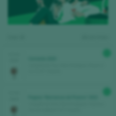
Zeige:
15
18
wein finden
90
TASTING
Corriente 2020
2025
Compañía de Vinos Telmo Rodríguez / Rioja D.O.
Ca. / D.O.P. / España
Kostenlos registrieren und auf
93
TASTING
den Inhalt zugreifen
Pegaso “Barrancos de Pizarra” 2022
2025
Compañía de Vinos Telmo Rodríguez / Cebreros
Vino de Calidad / D.O.P. / España
Entdecken Sie kostenlos
über 12.000