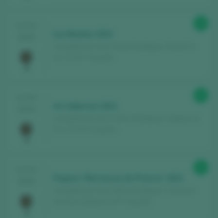
98
TASTING
Las Beatas 2022
2025
Compañía de Vinos Telmo Rodríguez / Rioja D.O.
Ca. / D.O.P. / España
95
TASTING
As Caborcas 2021
2024
Compañía de Vinos Telmo Rodríguez / Valdeorras
D.O. / D.O.P. / España
95
TASTING
Pegaso “Barrancos de Pizarra” 2021
2024
Compañía de Vinos Telmo Rodríguez / Cebreros
Vino de Calidad / D.O.P. / España