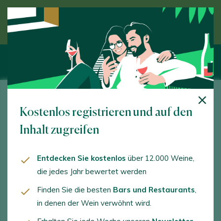
Entdecken Sie den Wein unter Anleitung eines
Experten
Compañía de Vinos Telmo Rodríguez
Kostenlos registrieren und auf den
El Monte. Lanciego. 01308 - Araba/Álava
Inhalt zugreifen
www.telmorodriguez.com
Entdecken Sie kostenlos
über 12.000 Weine,
contact@telmorodriguez.com
die jedes Jahr bewertet werden
+34945628315
Finden Sie die besten
Bars und Restaurants
,
in denen der Wein verwöhnt wird.