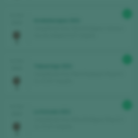
96
TASTING
Arrebatacapas 2021
2024
Compañía de Vinos Telmo Rodríguez / Cebreros
Vino de Calidad / D.O.P. / España
95
TASTING
Tabuerniga 2021
2024
Compañía de Vinos Telmo Rodríguez / Rioja D.O.
Ca. / D.O.P. / España
96
TASTING
La Estrada 2021
2024
Compañía de Vinos Telmo Rodríguez / Rioja D.O.
Ca. / D.O.P. / España