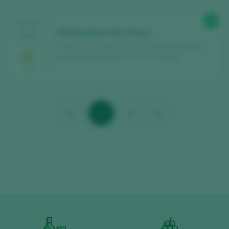
99
TASTING
Old Mountain 2012 Dulce
2024
Compañía de Vinos Telmo Rodríguez / Málaga y
Sierras de Málaga D.O. / D.O.P. / España
<<
1
2
>>