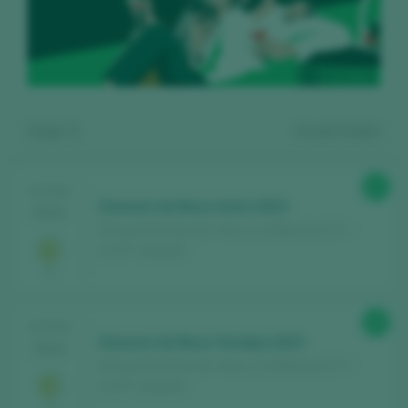
Zeige:
3
3
wein finden
87
TASTING
Dominio de Baco Airén 2023
2024
DCoop SCA Sección Vinos / La Mancha D.O. /
D.O.P. / España
Kostenlos registrieren und auf
85
TASTING
den Inhalt zugreifen
Dominio de Baco Verdejo 2023
2024
DCoop SCA Sección Vinos / La Mancha D.O. /
D.O.P. / España
Entdecken Sie kostenlos
über 12.000