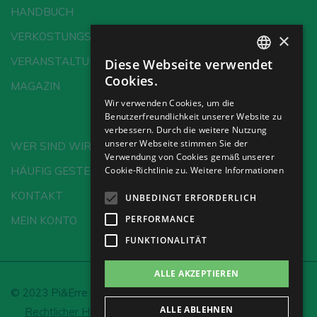
HANDBUCH
×
VERKOSTUNGSSCHULE
VERANSTALTUNGEN
Diese Webseite verwendet
SPANISH
Cookies.
MAGAZIN
ENGLISH
Wir verwenden Cookies, um die
Benutzerfreundlichkeit unserer Website zu
GERMAN
verbessern. Durch die weitere Nutzung
CH
unserer Webseite stimmen Sie der
WER SIND WIR?
Verwendung von Cookies gemäß unserer
HÄUFIG GESTELLTE FRAGEN
Cookie-Richtlinie zu.
Weitere Informationen
KONTAKT
UNBEDINGT ERFORDERLICH
PERFORMANCE
MEIN KONTO
FUNKTIONALITÄT
ALLE AKZEPTIEREN
© 2023 Pi&Erre Comunicación Integral S.L.
ALLE ABLEHNEN
Rechtlicher Hinweis und Datenschutz