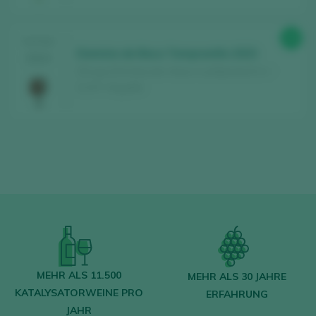
Weine, die jedes Jahr bewertet werden
Finden Sie die besten
Bars und
88
TASTING
Restaurants
, in denen der Wein verwöhnt
Dominio de Baco Tempranillo 2023
2024
wird.
DCoop SCA Sección Vinos / La Mancha D.O. /
D.O.P. / España
Erhalten Sie jede Woche unseren
Newsletter
mit unserem Wein der Woche,
der angesagtesten Bar und allem rund um
die Welt des Weins.
NEUES KONTO ERSTELLEN
Sie haben bereits ein Peñín-Konto?
MEHR ALS 11.500
MEHR ALS 30 JAHRE
KATALYSATORWEINE PRO
ERFAHRUNG
MIT MEINEM KONTO ANMELDEN
JAHR