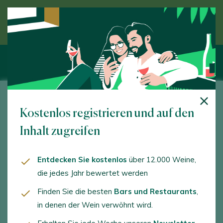
Entdecken Sie den Wein unter Anleitung eines
Experten
DCoop SCA Sección Vinos
Kostenlos registrieren und auf den
Mencia, s/n. Alcázar de San Juan. 13600 - Ciudad Real
Inhalt zugreifen
www.dcoop.es
Entdecken Sie kostenlos
über 12.000 Weine,
sara.rodriguez@dcoop.es
die jedes Jahr bewertet werden
+34637297093
Finden Sie die besten
Bars und Restaurants
,
in denen der Wein verwöhnt wird.