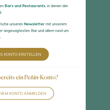
ten
Bars und Restaurants
, in denen der
d.
 Woche unseren
Newsletter
mit unserem
er angesagtesten Bar und allem rund um
.
6
wein finden
S KONTO ERSTELLEN
bereits ein Peñín-Konto?
INEM KONTO ANMELDEN