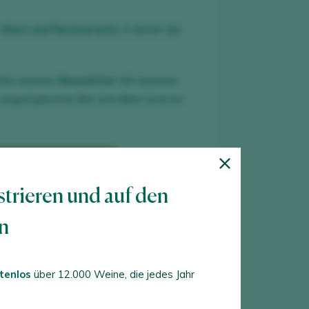
n
Bars und Restaurants
, in denen der
oche unseren
Newsletter
mit unserem
 angesagtesten Bar und allem rund um
 KONTO ERSTELLEN
strieren und auf den
en
reits ein Peñín-Konto?
tenlos
über 12.000 Weine, die jedes Jahr
NEM KONTO ANMELDEN