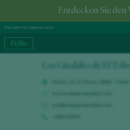
Entdecken Sie den 
Descubre los mejores vinos.
Los Gredales de El Tob
Paloma, s/n. El Toboso. 45820 - Toledo
www.bodegalosgredales.com
prm@bodegalosgredales.com
+34627710975