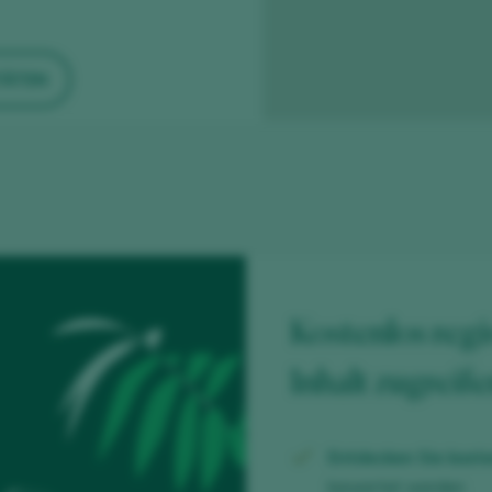
TÄTEN
Kostenlos regi
Inhalt zugreif
Entdecken Sie koste
bewertet werden