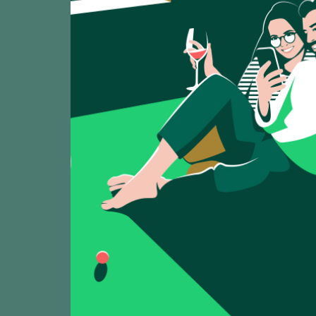
Zeige:
6
Los Gredales
TASTING
89
2025
Los Gredales de E
Los Gredales 
TASTING
90
2025
Los Gredales de E