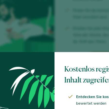
Finden Sie die beste
Wein verwöhnt wird.
Erhalten Sie jede W
Wein der Woche, der
die Welt des Weins.
NEUES
Kostenlos regi
Inhalt zugreif
Sie haben be
Entdecken Sie kos
MIT MEI
bewertet werden