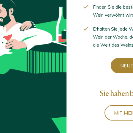
Finden Sie die bes
Wein verwöhnt wir
Sortieren nach
Erhalten Sie jede
Wein der Woche, d
die Welt des Weins
NEUE
 de El Toboso Sauvignon Blanc 2023
l Toboso / Castilla Vino de la Tierra / I.G.P. / España
Sie haben 
de El Toboso Syrah 2022 Roble
MIT ME
l Toboso / Castilla Vino de la Tierra / I.G.P. / España