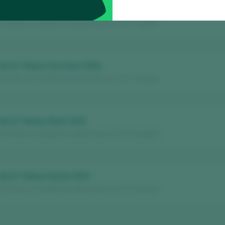
 de El Toboso Cabernet Sauvignon 2022 Roble
l Toboso / Castilla Vino de la Tierra / I.G.P. / España
de El Toboso Graciano 2022
l Toboso / Castilla Vino de la Tierra / I.G.P. / España
de El Toboso Rosé 2023
l Toboso / Castilla Vino de la Tierra / I.G.P. / España
de El Toboso Syrah 2023
l Toboso / Castilla Vino de la Tierra / I.G.P. / España