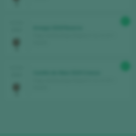
87
TASTING
Arnegui 2018 Reserva
2024
Pagos del Rey Rioja / Rioja D.O. Ca. / D.O.P. /
España
87
TASTING
Castillo de Albai 2019 Crianza
2024
Pagos del Rey Rioja / Rioja D.O. Ca. / D.O.P. /
España