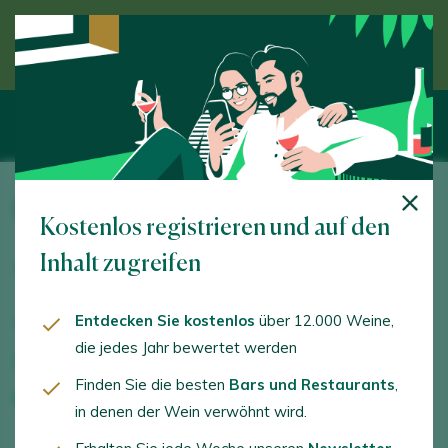
Entdecken Sie den Wein unter Anleitung eines
Experten
Pagos del Rey Rioja
Kostenlos registrieren und auf den
Polígono Industrial Buicio, Parcela 1. Fuenmayor.
Inhalt zugreifen
26360 - La Rioja
Entdecken Sie kostenlos
über 12.000 Weine,
www.pagosdelrey.com
die jedes Jahr bewertet werden
rioja@pagosdelrey.com
Finden Sie die besten
Bars und Restaurants
,
+34941450818
in denen der Wein verwöhnt wird.