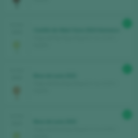
MIT MEINEM KONTO ANMELDEN
87
TASTING
Castillo de Albai Viura 2024 Semiseco
2025
Pagos del Rey Rioja / Rioja D.O. Ca. / D.O.P. /
España
87
TASTING
Beso de Luna 2023
2024
Pagos del Rey Rioja / Rioja D.O. Ca. / D.O.P. /
España
86
TASTING
Beso de Luna 2023
2024
Pagos del Rey Rioja / Rioja D.O. Ca. / D.O.P. /
España