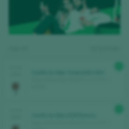
Zeige:
13
13
wein finden
85
TASTING
Castillo de Albai Tempranillo 2024
2025
Pagos del Rey Rioja / Rioja D.O. Ca. / D.O.P. /
España
Kostenlos registrieren und auf
89
TASTING
den Inhalt zugreifen
Castillo de Albai 2018 Reserva
2025
Pagos del Rey Rioja / Rioja D.O. Ca. / D.O.P. /