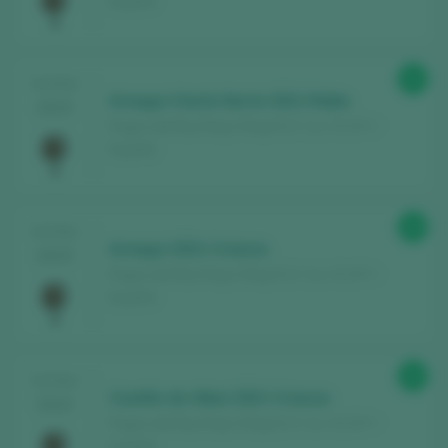
España
Entdecken Sie kostenlos
über 12.000
Weine, die jedes Jahr bewertet werden
Finden Sie die besten
Bars und
89
TASTING
Restaurants
, in denen der Wein verwöhnt
Arnegui Viento Norte 2021 Roble
2025
wird.
Pagos del Rey Rioja / Rioja D.O. Ca. / D.O.P. /
España
Erhalten Sie jede Woche unseren
Newsletter
mit unserem Wein der Woche,
der angesagtesten Bar und allem rund um
88
TASTING
die Welt des Weins.
Arnegui 2021 Crianza
2025
Pagos del Rey Rioja / Rioja D.O. Ca. / D.O.P. /
España
NEUES KONTO ERSTELLEN
89
TASTING
Castillo de Albai 2021 Crianza
Sie haben bereits ein Peñín-Konto?
2025
Pagos del Rey Rioja / Rioja D.O. Ca. / D.O.P. /
España